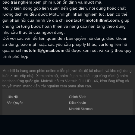
bảo trải nghiệm xem phim luôn ổn định và mượt mà.
Mọi ý kiến đóng góp liên quan đến giao diện, nội dung hoặc chất
lượng dịch vụ đều được MotChill ghi nhận nghiêm túc. Bạn có thể
gửi phản hồi của mình về địa chỉ
contact@motchillnet.com
, giúp
chúng tôi từng bước hoàn thiện và nâng cao nền tảng theo đúng
nhu cầu thực tế của người dùng.
Đối với các vấn đề liên quan đến bản quyền nội dung, điều khoản
sử dụng, bảo mật hoặc các yêu cầu pháp lý khác, vui lòng liên hệ
qua email
motchill@gmail.com
để được xem xét và xử lý theo quy
trình phù hợp.
Motchill là trang xem phim online miễn phí với tốc độ tải nhanh và kho nội dung
luôn được cập nhật. Xem phim bộ, phim lẻ, phim chiếu rạp cùng các bộ phim
hot theo từng quốc gia. Motchill hỗ trợ Vietsub Full HD - 4K, kèm lồng tiếng và
thuyết minh, mang đến trải nghiệm xem phim đỉnh cao.
Liên Hệ
Chính Sách
Bản Quyền
Điều Khoản
Motchill Sitemap