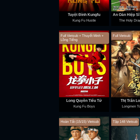
Tuyệt Đỉnh Kungfu
Kung Fu Hustle
The Holy Dra
Full Vietsub + Thuyết Minh +
Full Vietsub
Lồng Tiếng
Long Quyền Tiểu Tử
Thị Trấn 
Kung Fu Boys
Longmen To
Hoàn Tất (15/15) Vietsub
Tập 148 Vietsub