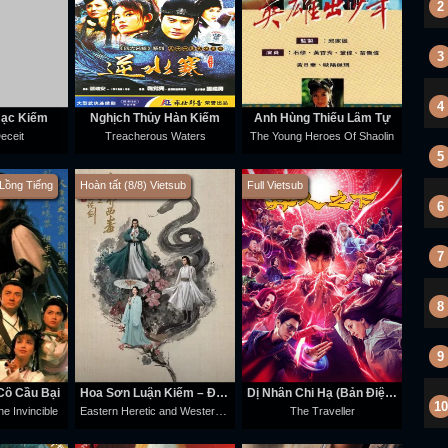
2
3
4
Hạc Kiếm
Nghịch Thủy Hàn Kiếm‎
Anh Hùng Thiếu Lâm Tự
eceit
Treacherous Waters
The Young Heroes Of Shaolin
5
 Lồng Tiếng
Hoàn tất (8/8) Vietsub
Full Vietsub
6
7
8
9
ô Cầu Bại
Hoa Sơn Luận Kiếm – Đông Tà Tây Độc
Dị Nhân Chi Hạ (Bản Điện Ảnh)
10
Eastern Heretic and Western Venom
e Invincible
The Traveller