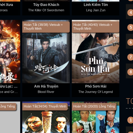
hời Xưa
Túy Đao Khách
Linh Kiếm Tôn
eroes
The Killer Of Swordsmen
Ling Jian Zun
4
Hoàn Tất (38/38) Vietsub +
Hoàn Tất (40/40) Vietsub +
5
Thuyết Minh
Thuyết Minh
6
7
8
Hoang Cổ Ân Cừu Lục: Phá Phong
Ám Hà Truyện
Phó Sơn Hải
Chronicles of Grace and Grudges in the Primordial Age / Enmity in the Primordial Wasteland: The Wind-Breaking Chapter
Blood River
The Journey Of Legend
T
Lồng Tiếng
Hoàn Tất(34/34) Thuyết Minh
Hoàn Tất (20/20) Lồng Tiếng
1