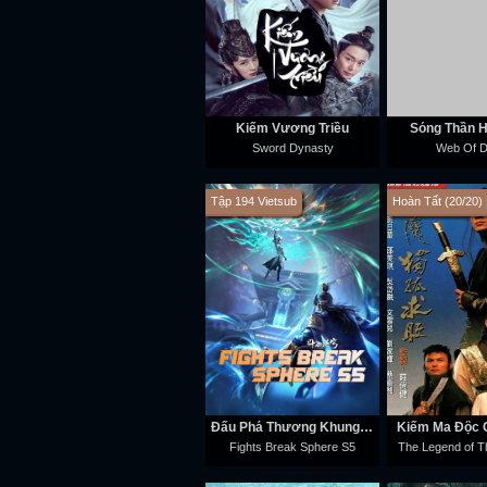
Kiếm Vương Triều
Sóng Thần 
Sword Dynasty
Web Of D
Tập 194 Vietsub
Hoàn Tất (20/20)
Đấu Phá Thương Khung Ngoại Truyện
Kiếm Ma Độc C
Fights Break Sphere S5
The Legend of Th