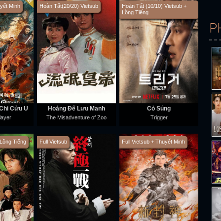
uyết Minh
Hoàn Tất(20/20) Vietsub
Hoàn Tất (10/10) Vietsub +
Lồng Tiếng
P
Chi Cửu U
Hoàng Đế Lưu Manh
Cò Súng
layer
The Misadventure of Zoo
Trigger
 Lồng Tiếng
Full Vietsub
Full Vietsub + Thuyết Minh