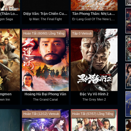
Ân Oán Hiệp Sĩ (Thần Long Kiếm Hiệp)
Diệp Vấn: Trận Chiến Cuối Cùng
Tân Phong Thần: Nhị Lang Thần
Er-Lang God Of The New Legend Of Deification
gon Saga
Ip Man: The Final Fight
Hoàn Tất (60/60) Lồng Tiếng
Tập 0 Vietsub
Longmen
Hoàng Hà Đại Phong Vân
Đặc Vụ Vô Hình 2
wn Inn
The Grand Canal
The Grey Men 2
Hoàn Tất (12/12) Vietsub
Hoàn Tất (57/57) Lồng Tiếng