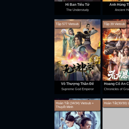
Hí Ban Tiểu Tử
Anh Hùng T
The Understudy
Ancient H
Tập 577 Vietsub
Tập 39 Vietsub
Vô Thượng Thần Đế
Supreme God Emperor
Hoàn Tất (34/34) Vietsub +
Hoàn Tất(30/30) 
Thuyết Minh