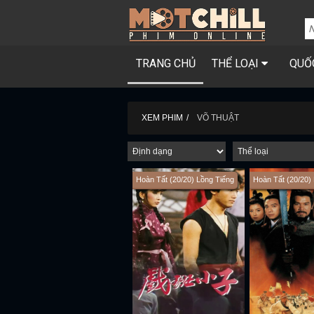
TRANG CHỦ
THỂ LOẠI
QUỐ
XEM PHIM
VÕ THUẬT
Hoàn Tất (20/20) Lồng Tiếng
Hoàn Tất (20/20)