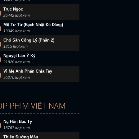
14457 lượt xem
Trục Ngọc
25442 lượt xem
Mộ Tư Từ (Bạch Nhật Đề Đăng)
19049 lượt xem
Chó Săn Công Lý (Phần 2)
1215 lượt xem
Nguyệt Lân Ỷ Kỷ
21820 lượt xem
Vì Mẹ Anh Phán Chia Tay
95270 lượt xem
OP PHIM VIỆT NAM
Nụ Hôn Bạc Tỷ
18767 lượt xem
Thiên Đường Máu