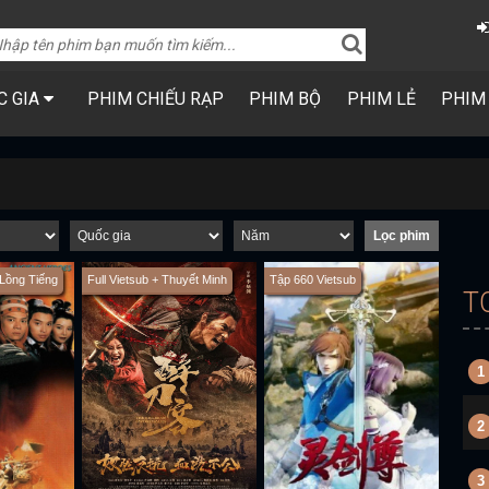
C GIA
PHIM CHIẾU RẠP
PHIM BỘ
PHIM LẺ
PHIM
 Lồng Tiếng
Full Vietsub + Thuyết Minh
Tập 660 Vietsub
T
1
2
3