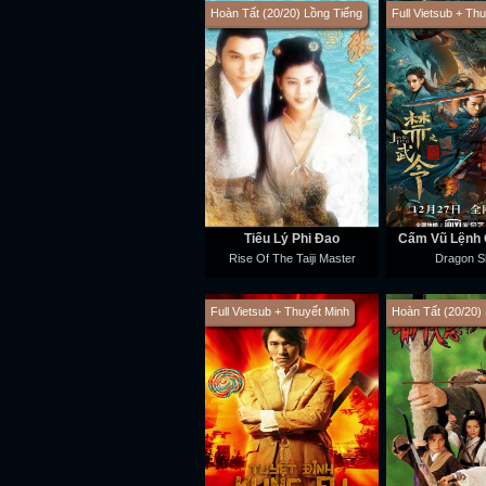
Hoàn Tất (20/20) Lồng Tiếng
Full Vietsub + Th
Tiểu Lý Phi Đao
Cấm Vũ Lệnh 
Rise Of The Taiji Master
Dragon S
Full Vietsub + Thuyết Minh
Hoàn Tất (20/20)