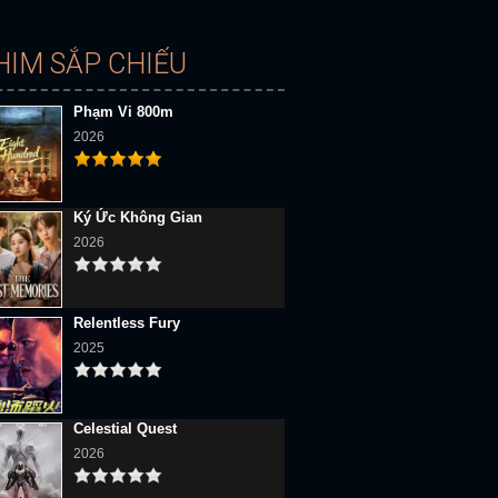
HIM SẮP CHIẾU
Phạm Vi 800m
2026
Ký Ức Không Gian
2026
Relentless Fury
2025
Celestial Quest
2026