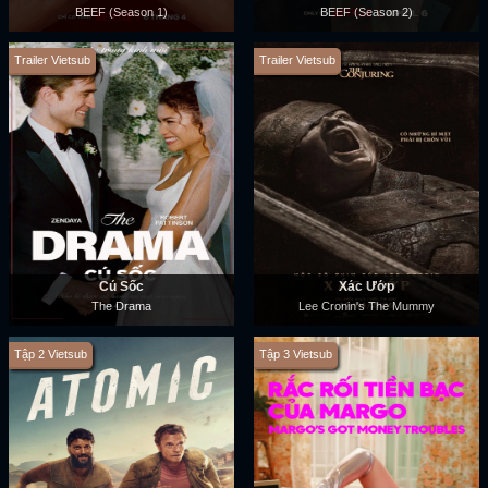
BEEF (Season 1)
BEEF (Season 2)
Trailer Vietsub
Trailer Vietsub
Cú Sốc
Xác Ướp
The Drama
Lee Cronin's The Mummy
Tập 2 Vietsub
Tập 3 Vietsub