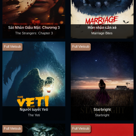
Sát Nhân Giấu Mặt: Chương 3
Hôn nhân cắn xé
The Strangers: Chapter 3
Marriage Bites
Full Vietsub
Full Vietsub
Người tuyết Yeti
Starbright
The Yeti
Starbright
Full Vietsub
Full Vietsub