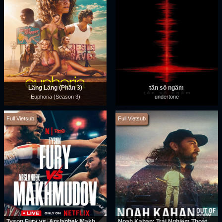
Lâng Lâng (Phần 3)
tần số ngầm
Euphoria (Season 3)
undertone
Full Vietsub
Full Vietsub
Tyson Fury vs. Arslanbek Makhmudov
Noah Kahan: Trải Nghiệm Thoát Xác