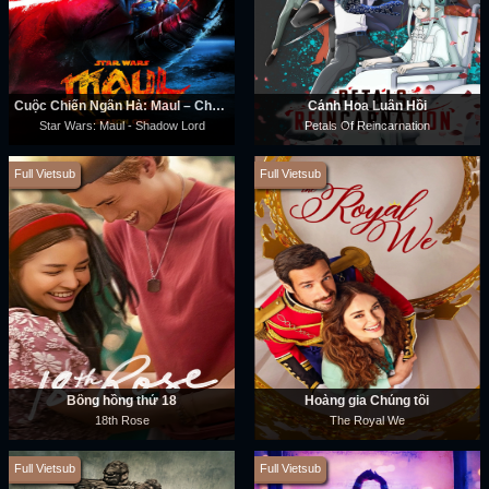
Cuộc Chiến Ngân Hà: Maul – Chúa Tể Bóng Tối
Cánh Hoa Luân Hồi
Star Wars: Maul - Shadow Lord
Petals Of Reincarnation
Full Vietsub
Full Vietsub
Bông hồng thứ 18
Hoàng gia Chúng tôi
18th Rose
The Royal We
Full Vietsub
Full Vietsub