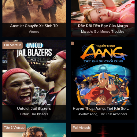
Atomic: Chuyến Xe Sinh Tử
Rắc Rối Tiền Bạc Của Margo
Atomic
Margo's Got Money Troubles
Full Vietsub
Untold: Jail Blazers
Huyền Thoại Aang: Tiết Khí Sư Cuối Cùng
Untold: Jail Blazers
Avatar: Aang, The Last Airbender
Tập 1 Vietsub
Full Vietsub