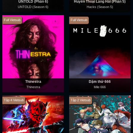
UNTOLD (Phần 6)
Huyền Thoại Làng Hài (Phần 5)
UNTOLD (Season 6)
Hacks (Season 5)
Full Vietsub
Full Vietsub
Thinestra
Dặm thứ 666
Thinestra
Mile 666
Tập 4 Vietsub
Tập 2 Vietsub