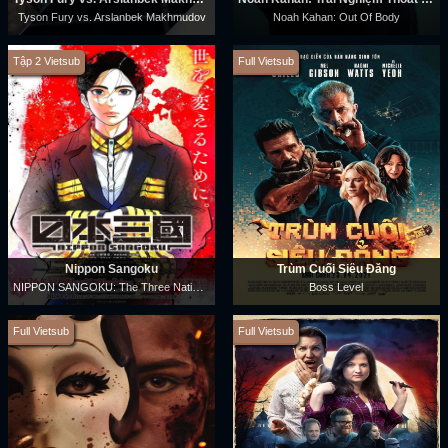
Tyson Fury vs. Arslanbek Makhmudov
Noah Kahan: Out Of Body
Tập 2 Vietsub
Full Vietsub
Nippon Sangoku
Trùm Cuối Siêu Đẳng
NIPPON SANGOKU: The Three Nations of the Crimson Sun
Boss Level
Full Vietsub
Full Vietsub