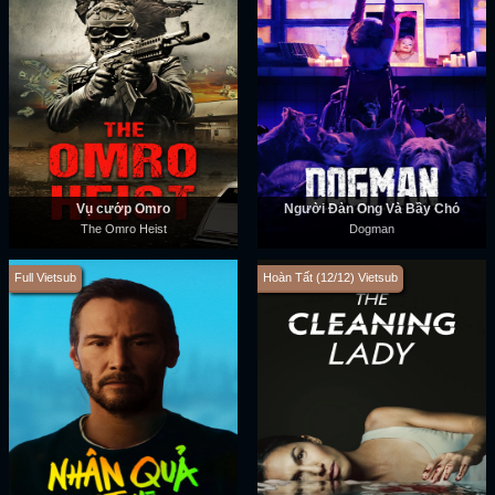
Vụ cướp Omro
Người Đàn Ông Và Bầy Chó
The Omro Heist
Dogman
Full Vietsub
Hoàn Tất (12/12) Vietsub