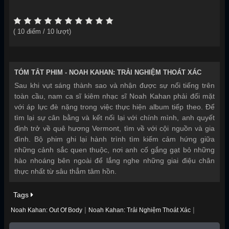
(
10
điểm /
10
lượt)
TÓM TẮT PHIM -
NOAH KAHAN: TRẢI NGHIỆM THOÁT XÁC
Sau khi vụt sáng thành sao và nhận được sự nổi tiếng trên
toàn cầu, nam ca sĩ kiêm nhạc sĩ Noah Kahan phải đối mặt
với áp lực đè nặng trong việc thực hiện album tiếp theo. Để
tìm lại sự cân bằng và kết nối lại với chính mình, anh quyết
định trở về quê hương Vermont, tìm về với cội nguồn và gia
đình. Bộ phim ghi lại hành trình tìm kiếm cảm hứng giữa
những cảnh sắc quen thuộc, nơi anh cố gắng gạt bỏ những
hào nhoáng bên ngoài để lắng nghe những giai điệu chân
thực nhất từ sâu thẳm tâm hồn.
Tags
|
|
Noah Kahan: Out Of Body
Noah Kahan: Trải Nghiệm Thoát Xác