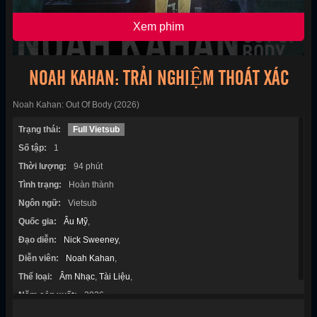
Xem phim
NOAH KAHAN: TRẢI NGHIỆM THOÁT XÁC
Noah Kahan: Out Of Body (2026)
Trạng thái:
Full Vietsub
Số tập:
1
Thời lượng:
94 phút
Tình trạng:
Hoàn thành
Ngôn ngữ:
Vietsub
Quốc gia:
Âu Mỹ
,
Đạo diễn:
Nick Sweeney
,
Diễn viên:
Noah Kahan
,
Thể loại:
Âm Nhạc
,
Tài Liệu
,
Năm sản xuất:
2026