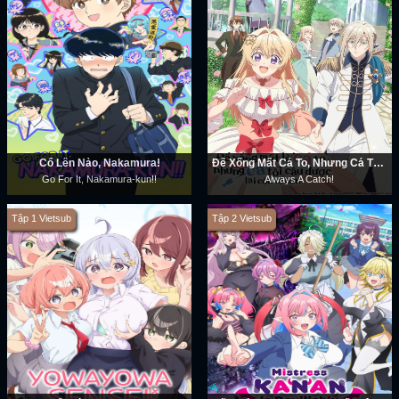
Cố Lên Nào, Nakamura!
Để Xổng Mất Cá To, Nhưng Cá Tôi Câu Được Lại Còn To Hơn
Go For It, Nakamura-kun!!
Always A Catch!
Tập 1 Vietsub
Tập 2 Vietsub