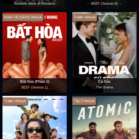
Absolute Value of Romance
BEEF (Season 2)
Hoàn Tất (10/10) Vietsub
Trailer Vietsub
Bất hòa (Phần 1)
Cú Sốc
BEEF (Season 1)
The Drama
Trailer Vietsub
Tập 2 Vietsub