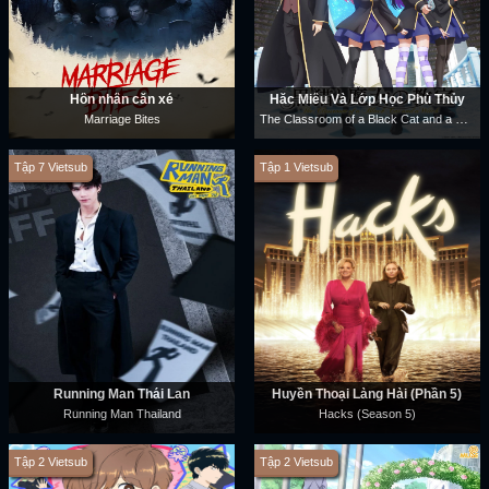
Hôn nhân cắn xé
Hắc Miêu Và Lớp Học Phù Thủy
The Classroom of a Black Cat and a Witch
Marriage Bites
Tập 7 Vietsub
Tập 1 Vietsub
Running Man Thái Lan
Huyền Thoại Làng Hài (Phần 5)
Running Man Thailand
Hacks (Season 5)
Tập 2 Vietsub
Tập 2 Vietsub