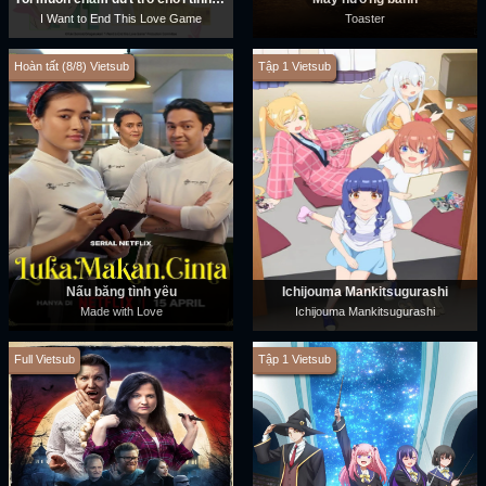
I Want to End This Love Game
Toaster
Hoàn tất (8/8) Vietsub
Tập 1 Vietsub
Nấu bằng tình yêu
Ichijouma Mankitsugurashi
Made with Love
Ichijouma Mankitsugurashi
Full Vietsub
Tập 1 Vietsub