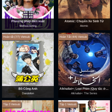
Phương pháp diễn xuất
Atomic: Chuyến Xe Sinh Tử
Method Acting
Atomic
Hoàn tất (7/7) Vietsub
Hoàn Tất (4/4) Vietsub
Bồ Công Anh
Alkhallat+: Loạt Phim (Quy tắc ở sa mạc)
Dandelion
Alkhallat+: The Series
Tập 3 Vietsub
Tập 1 Vietsub