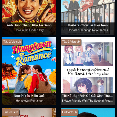
Anh Hùng Thành Phố Ẩn Danh
Haibara Chơi Lại Tuổi Teen
Hero in the Hidden City
Haibara's Teenage New Game+
Tập 2 Vietsub
Tập 1 Vietsub
Người Yêu Miền Quê
Tôi Kết Bạn Với Cô Gái Xinh Thứ Hai Trong Lớp
I Made Friends With The Second Prettiest Girl In My Class
Hometown Romance
Full Vietsub
Full Vietsub