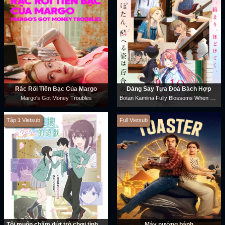
Rắc Rối Tiền Bạc Của Margo
Dáng Say Tựa Đoá Bách Hợp
Botan Kamiina Fully Blossoms When Drunk
Margo's Got Money Troubles
Tập 1 Vietsub
Full Vietsub
Tôi muốn chấm dứt trò chơi tình yêu này
Máy nướng bánh