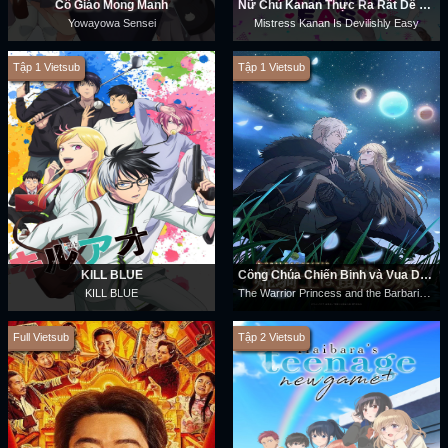
Cô Giáo Mong Manh
Nữ Chủ Kanan Thực Ra Rất Dễ Dụ
Yowayowa Sensei
Mistress Kanan Is Devilishly Easy
Tập 1 Vietsub
Tập 1 Vietsub
KILL BLUE
Công Chúa Chiến Binh và Vua Dã Ma
The Warrior Princess and the Barbaric King
KILL BLUE
Full Vietsub
Tập 2 Vietsub