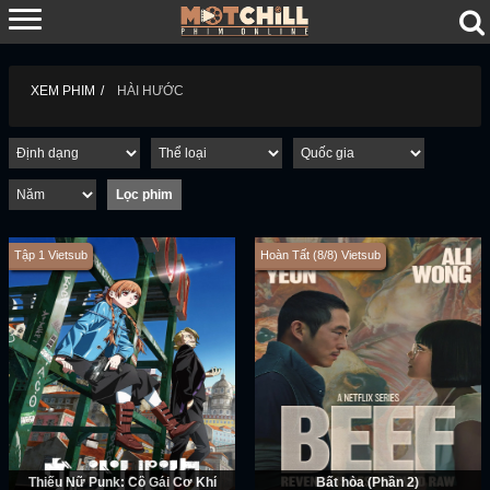
XEM PHIM
HÀI HƯỚC
Tập 1 Vietsub
Hoàn Tất (8/8) Vietsub
Thiếu Nữ Punk: Cô Gái Cơ Khí
Bất hòa (Phần 2)