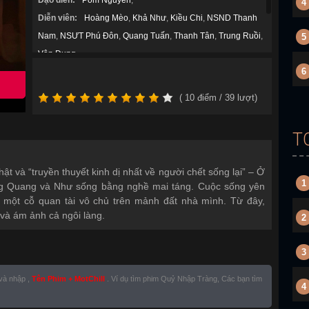
Đạo diễn:
Pom Nguyễn
,
4
Diễn viên:
Hoàng Mèo
,
Khả Như
,
Kiều Chi
,
NSND Thanh
Nam
,
NSƯT Phú Đôn
,
Quang Tuấn
,
Thanh Tân
,
Trung Ruồi
,
5
Vân Dung
,
6
Thể loại:
Kinh Dị
,
Năm sản xuất:
2025
(
10
điểm /
39
lượt)
T
t và “truyền thuyết kinh dị nhất về người chết sống lại” – Ở
1
ng Quang và Như sống bằng nghề mai táng. Cuộc sống yên
ện một cỗ quan tài vô chủ trên mảnh đất nhà mình. Từ đây,
 và ám ảnh cả ngôi làng.
2
3
 và nhập ,
Tên Phim + MotChill
. Ví dụ tìm phim Quỷ Nhập Tràng, Các bạn tìm
4