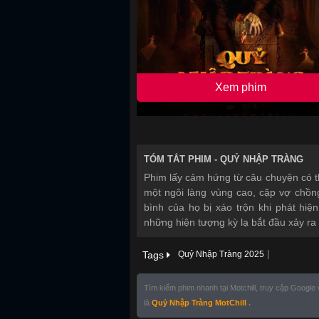
Xem phim
TÓM TẮT PHIM -
QUỶ NHẬP TRÀNG
Phim lấy cảm hứng từ câu chuyện có thậ
một ngôi làng vùng cao, cặp vợ chồ
bình của họ bị xáo trộn khi phát hi
những hiện tượng kỳ lạ bắt đầu xảy ra
|
Tags
Quỷ Nhập Tràng 2025
Tìm kiếm phim nhanh tại Motchill, truy cập Google
là
Quỷ Nhập Tràng MotChill
.