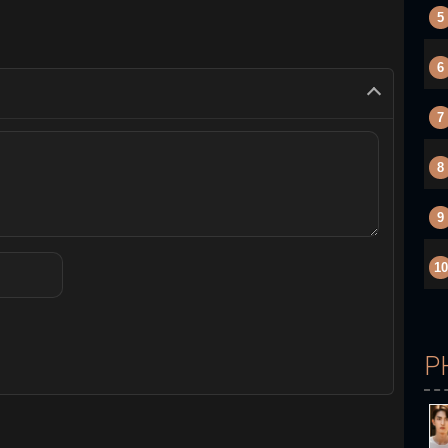
5
6
7
8
9
10
P