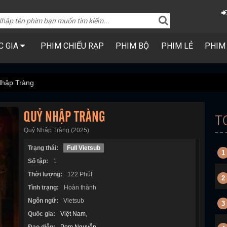
C GIA
PHIM CHIẾU RẠP
PHIM BỘ
PHIM LẺ
PHIM
hập Tràng
QUỶ NHẬP TRÀNG
T
Quỷ Nhập Tràng (2025)
Trạng thái:
Full Vietsub
1
Số tập:
1
Thời lượng:
122 Phút
2
Tình trạng:
Hoàn thành
Ngôn ngữ:
Vietsub
3
Quốc gia:
Việt Nam
,