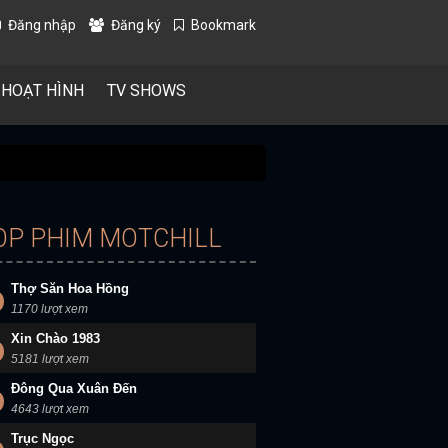
Đăng nhập
Đăng ký
Bookmark
 HOẠT HÌNH
TV SHOWS
OP PHIM MOTCHILL
Thợ Săn Hoa Hồng
1170 lượt xem
Xin Chào 1983
5181 lượt xem
Đông Qua Xuân Đến
4643 lượt xem
Trục Ngọc