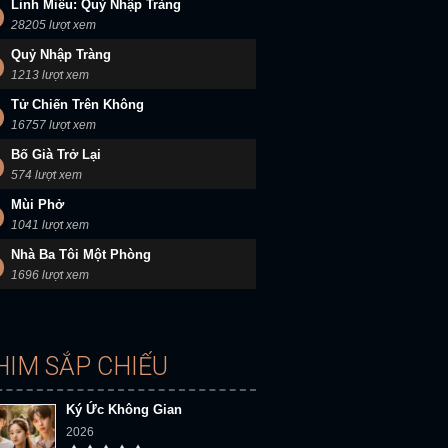
Linh Miêu: Quỷ Nhập Tràng
28205 lượt xem
Quỷ Nhập Tràng
1213 lượt xem
Tử Chiến Trên Không
16757 lượt xem
Bố Già Trở Lại
574 lượt xem
Mùi Phở
1041 lượt xem
Nhà Ba Tôi Một Phòng
1696 lượt xem
HIM SẮP CHIẾU
Ký Ức Không Gian
2026