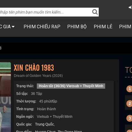
C GIA
PHIM CHIẾU RẠP
PHIM BỘ
PHIM LẺ
PHIM
3
XIN CHÀO 1983
T
Dream of Golden Years (2026)
Trạng thái:
Hoàn tất (36/36) Vietsub + Thuyết Minh
1
Số tập:
36 Tập
Thời lượng:
45 phút/tập
2
Tình trạng:
Hoàn thành
Ngôn ngữ:
Vietsub + Thuyết Minh
3
Quốc gia:
Trung Quốc
,