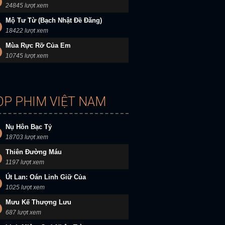
24845 lượt xem
Mộ Tư Từ (Bạch Nhật Đề Đăng)
18422 lượt xem
Mùa Rực Rỡ Của Em
10745 lượt xem
OP PHIM VIỆT NAM
Nụ Hôn Bạc Tỷ
18703 lượt xem
Thiên Đường Máu
1197 lượt xem
Út Lan: Oán Linh Giữ Của
1025 lượt xem
Mưu Kế Thượng Lưu
687 lượt xem