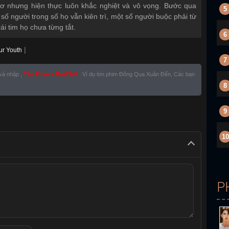
ơ nhưng hiện thực luôn khắc nghiệt và vô vọng. Bước qua
5
số người trong số họ vẫn kiên trì, một số người buộc phải từ
ái tim họ chưa từng tắt.
6
|
ur Youth
7
 và nhập ,
Tên Phim + MotChill
. Ví dụ tìm phim Đông Qua Xuân Đến, Các bạn
8
9
10
P