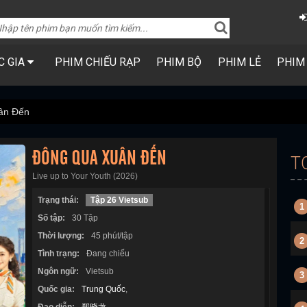
C GIA
PHIM CHIẾU RẠP
PHIM BỘ
PHIM LẺ
PHIM
ân Đến
ĐÔNG QUA XUÂN ĐẾN
T
Live up to Your Youth (2026)
Trạng thái:
Tập 26 Vietsub
1
Số tập:
30 Tập
Thời lượng:
45 phút/tập
2
Tình trạng:
Đang chiếu
Ngôn ngữ:
Vietsub
3
Quốc gia:
Trung Quốc
,