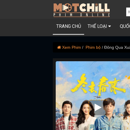
TRANG CHỦ
THỂ LOẠI
QUỐ
Xem Phim
Phim bộ
Đông Qua Xu