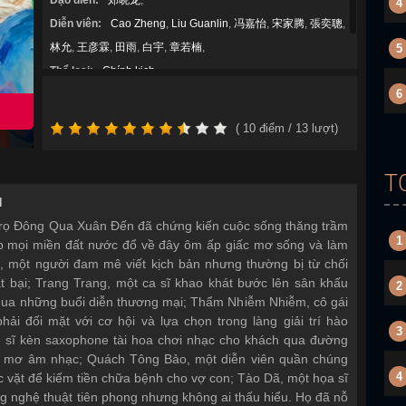
Đạo diễn:
郑晓龙
,
4
Diễn viên:
Cao Zheng
,
Liu Guanlin
,
冯嘉怡
,
宋家腾
,
張奕聰
,
林允
,
王彦霖
,
田雨
,
白宇
,
章若楠
,
5
Thể loại:
Chính kịch
,
6
Năm sản xuất:
2026
(
10
điểm /
13
lượt)
T
N
rọ Đông Qua Xuân Đến đã chứng kiến cuộc sống thăng trầm
1
p mọi miền đất nước đổ về đây ôm ấp giấc mơ sống và làm
i, một người đam mê viết kịch bản nhưng thường bị từ chối
ất bại; Trang Trang, một ca sĩ khao khát bước lên sân khấu
2
 qua những buổi diễn thương mại; Thẩm Nhiễm Nhiễm, cô gái
hải đối mặt với cơ hội và lựa chọn trong làng giải trí hào
3
sĩ kèn saxophone tài hoa chơi nhạc cho khách qua đường
ấc mơ âm nhạc; Quách Tông Bảo, một diễn viên quần chúng
4
c vặt để kiếm tiền chữa bệnh cho vợ con; Tào Dã, một họa sĩ
g nghệ thuật tiên phong nhưng không ai thấu hiểu. Họ đã nỗ