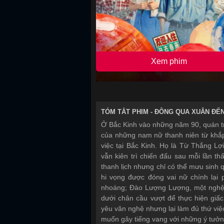
Xem phim
TÓM TẮT PHIM -
ĐÔNG QUA XUÂN ĐẾ
Ở Bắc Kinh vào những năm 90, quán t
của những nam nữ thanh niên từ khắ
việc tại Bắc Kinh. Họ là Từ Thắng Lợ
vẫn kiên trì chiến đấu sau mỗi lần th
thanh lịch nhưng chỉ có thể mưu sinh
hi vọng được đóng vai nữ chính lại p
nhoáng; Đào Lượng Lượng, một nghệ 
dưới chân cầu vượt để thực hiện gi
yêu văn nghệ nhưng lại làm đủ thứ việ
muốn gây tiếng vang với những ý tưởn