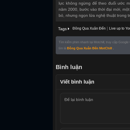
lực không ngừng để theo đuổi ước m
năm 2000, bước vào thời đại mới, một 
bỏ, nhưng ngọn lửa nghệ thuật trong tr
|
Tags
Đông Qua Xuân Đến
Live up to Yo
Tìm kiếm phim nhanh tại Motchill, truy cập Google
tìm là
Đông Qua Xuân Đến MotChill
.
Bình luận
Viết bình luận