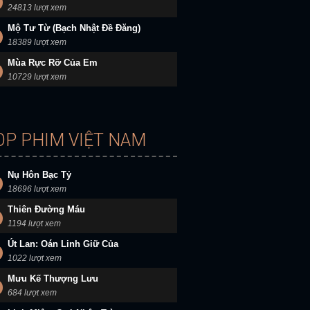
24813 lượt xem
Mộ Tư Từ (Bạch Nhật Đề Đăng)
18389 lượt xem
Mùa Rực Rỡ Của Em
10729 lượt xem
OP PHIM VIỆT NAM
Nụ Hôn Bạc Tỷ
18696 lượt xem
Thiên Đường Máu
1194 lượt xem
Út Lan: Oán Linh Giữ Của
1022 lượt xem
Mưu Kế Thượng Lưu
684 lượt xem