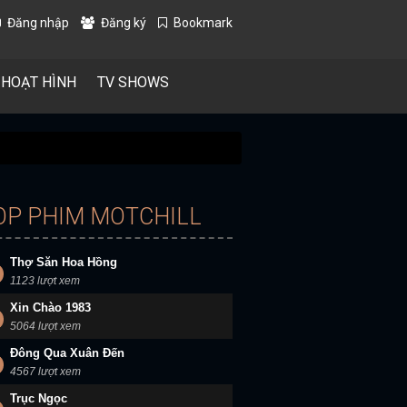
Đăng nhập
Đăng ký
Bookmark
 HOẠT HÌNH
TV SHOWS
OP PHIM MOTCHILL
Thợ Săn Hoa Hồng
1123 lượt xem
Xin Chào 1983
5064 lượt xem
Đông Qua Xuân Đến
4567 lượt xem
Trục Ngọc