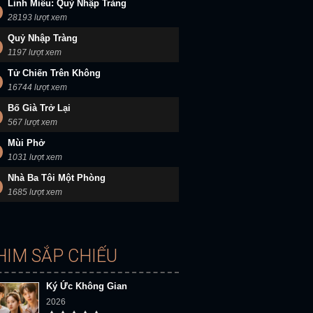
Linh Miêu: Quỷ Nhập Tràng
28193 lượt xem
Quỷ Nhập Tràng
1197 lượt xem
Tử Chiến Trên Không
16744 lượt xem
Bố Già Trở Lại
567 lượt xem
Mùi Phở
1031 lượt xem
Nhà Ba Tôi Một Phòng
1685 lượt xem
HIM SẮP CHIẾU
Ký Ức Không Gian
2026