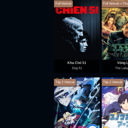
Full Vietsub
Full Vietsub + Th
Khu Chó 51
Vòng 
Dog 51
The Laby
Tập 2 Vietsub
Tập 2 Vietsub