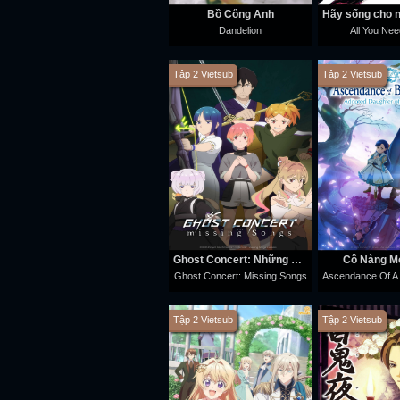
Bồ Công Anh
Dandelion
All You Need
Tập 2 Vietsub
Tập 2 Vietsub
Ghost Concert: Những Bài Hát Thất Lạc
Cô Nàng M
Ghost Concert: Missing Songs
Tập 2 Vietsub
Tập 2 Vietsub