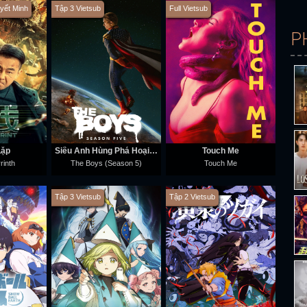
uyết Minh
Tập 3 Vietsub
Full Vietsub
P
Lặp
Siêu Anh Hùng Phá Hoại (Phần 5)
Touch Me
rinth
The Boys (Season 5)
Touch Me
Tập 3 Vietsub
Tập 2 Vietsub