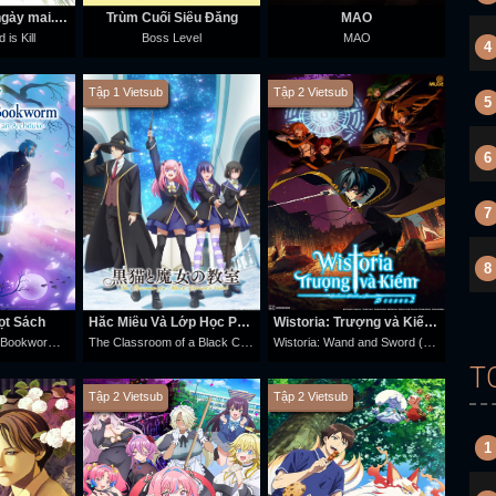
Hãy sống cho ngày mai. Hãy chết hôm nay.
Trùm Cuối Siêu Đẳng
MAO
 is Kill
Boss Level
MAO
4
Tập 1 Vietsub
Tập 2 Vietsub
5
6
7
8
ọt Sách
Hắc Miêu Và Lớp Học Phù Thủy
Wistoria: Trượng và Kiếm (Phần 2)
Ascendance Of A Bookworm (Adopted Daughter Of An Archduke)
The Classroom of a Black Cat and a Witch
Wistoria: Wand and Sword (Season 2)
T
Tập 2 Vietsub
Tập 2 Vietsub
1