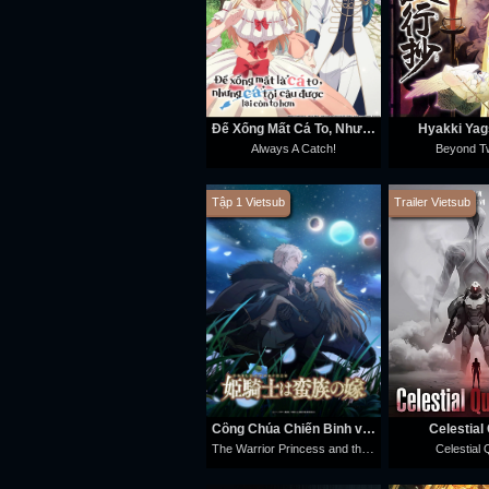
Để Xổng Mất Cá To, Nhưng Cá Tôi Câu Được Lại Còn To Hơn
Hyakki Ya
Always A Catch!
Beyond Tw
Tập 1 Vietsub
Trailer Vietsub
Công Chúa Chiến Binh và Vua Dã Ma
Celestial
The Warrior Princess and the Barbaric King
Celestial