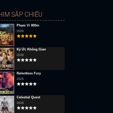
HIM SẮP CHIẾU
Phạm Vi 800m
2026
Ký Ức Không Gian
2026
Relentless Fury
2025
Celestial Quest
2026