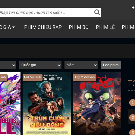
C GIA
PHIM CHIẾU RẠP
PHIM BỘ
PHIM LẺ
PHIM
tsub
Full Vietsub
Tập 2 Vietsub
T
1
2
3