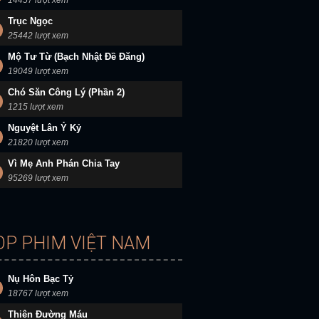
14457 lượt xem
Trục Ngọc
25442 lượt xem
Mộ Tư Từ (Bạch Nhật Đề Đăng)
19049 lượt xem
Chó Săn Công Lý (Phần 2)
1215 lượt xem
Nguyệt Lân Ỷ Kỷ
21820 lượt xem
Vì Mẹ Anh Phán Chia Tay
95269 lượt xem
OP PHIM VIỆT NAM
Nụ Hôn Bạc Tỷ
18767 lượt xem
Thiên Đường Máu