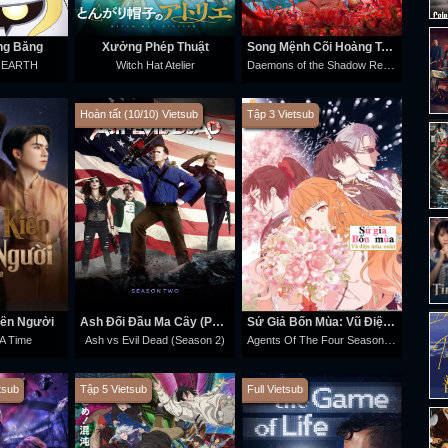
óng Băng
Xưởng Phép Thuật
Song Mệnh Cõi Hoàng Tuyền
Daemons of the Shadow Realm
 EARTH
Witch Hat Atelier
Hoàn tất (10/10) Vietsub
Tập 3 Vietsub
Bên Người
Ash Đối Đầu Ma Cây (Phần 2)
Sứ Giả Bốn Mùa: Vũ Điệu Mùa Xuân
Agents Of The Four Seasons: Dance Of Spring
A Time
Ash vs Evil Dead (Season 2)
tsub
Tập 5 Vietsub
Full Vietsub