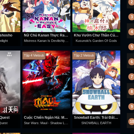
2
3
4
gshosho
Nữ Chủ Kanan Thực Ra Rất Dễ Dụ
Khu Vườn Chư Thần Của Kusunoki
Mistress Kanan Is Devilishly Easy
ilight
Kusunoki's Garden Of Gods
5
Tập 4 Vietsub
Tập 2 Vietsub
6
7
8
9
 Quest
Cuộc Chiến Ngân Hà: Maul – Chúa Tể Bóng Tối
Snowball Earth: Trái Đất Đóng Băng
10
Star Wars: Maul - Shadow Lord
 Quest
SNOWBALL EARTH