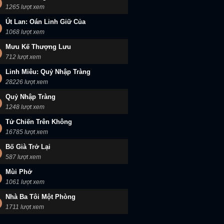
1265 lượt xem
Út Lan: Oán Linh Giữ Của
1068 lượt xem
Mưu Kế Thượng Lưu
712 lượt xem
Linh Miêu: Quỷ Nhập Tràng
28226 lượt xem
Quỷ Nhập Tràng
1248 lượt xem
Tử Chiến Trên Không
16785 lượt xem
Bố Già Trở Lại
587 lượt xem
Mùi Phở
1061 lượt xem
Nhà Ba Tôi Một Phòng
1711 lượt xem