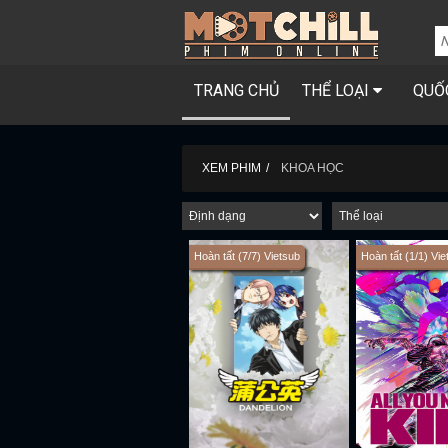
TRANG CHỦ
THỂ LOẠI
QUỐ
XEM PHIM
KHOA HỌC
Hoàn tất (7/7) Vietsub
Hoàn tất (1/1) Vie