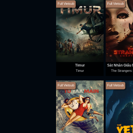
Full Vietsub
Full Vietsub
Timur
Timur
The Strangers:
Full Vietsub
Full Vietsub