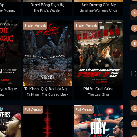
ớp
Dưới Bóng Điện Hạ
Ánh Dương Của Mẹ
The Mummy
The King's Warden
Sunshine Women's Choir
4
Trailer Vietsub
Trailer Vietsub
5
6
T
uyện Ngục
Ta Khon: Quỷ Đội Lốt Người
Phi Vụ Cuối Cùng
1
eaw
Ta Khon : The Cursed Mask
The Last Shot
2
Full Vietsub
Full Vietsub
3