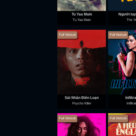
Tu Yaa Main
Người tuyế
Tu Yaa Main
The Ye
Full Vietsub
Full Vietsub
Sát Nhân Điên Loạn
Infiltr
Psycho Killer
Infiltra
Full Vietsub
Full Vietsub