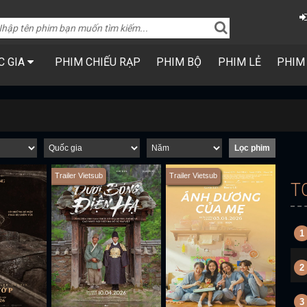
C GIA
PHIM CHIẾU RẠP
PHIM BỘ
PHIM LẺ
PHIM
Trailer Vietsub
Trailer Vietsub
T
1
2
3