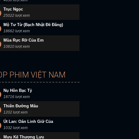
4630 lượt xem
Trục Ngọc
25022 lượt xem
Mộ Tư Từ (Bạch Nhật Đề Đăng)
18662 lượt xem
Mùa Rực Rỡ Của Em
10810 lượt xem
OP PHIM VIỆT NAM
Nụ Hôn Bạc Tỷ
18716 lượt xem
Thiên Đường Máu
1202 lượt xem
Út Lan: Oán Linh Giữ Của
1032 lượt xem
Mưu Kế Thượng Lưu