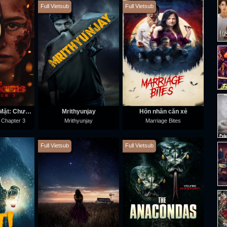
Full Vietsub
Full Vietsub
Sát Nhân Giấu Mặt: Chương 3
Mrithyunjay
Hôn nhân cắn xé
 Chapter 3
Mrithyunjay
Marriage Bites
Full Vietsub
Full Vietsub