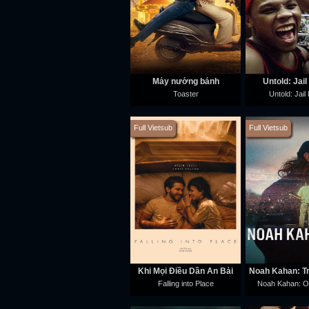
Máy nướng bánh
Untold: Jail
Toaster
Untold: Jail
Full Vietsub
Full Vietsub
Khi Mọi Điều Dần An Bài
Falling into Place
Noah Kahan: O