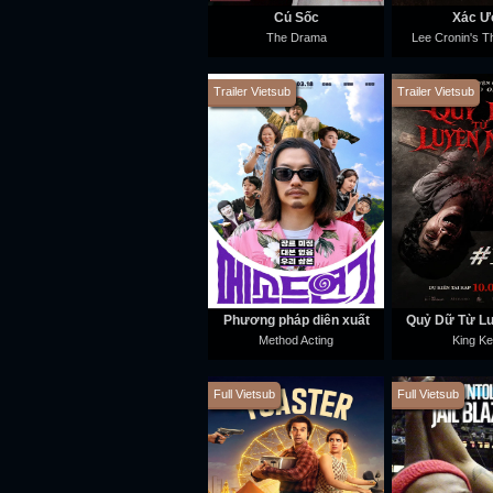
Cú Sốc
Xác Ư
The Drama
Lee Cronin's 
Trailer Vietsub
Trailer Vietsub
Phương pháp diễn xuất
Quỷ Dữ Từ L
Method Acting
King K
Full Vietsub
Full Vietsub