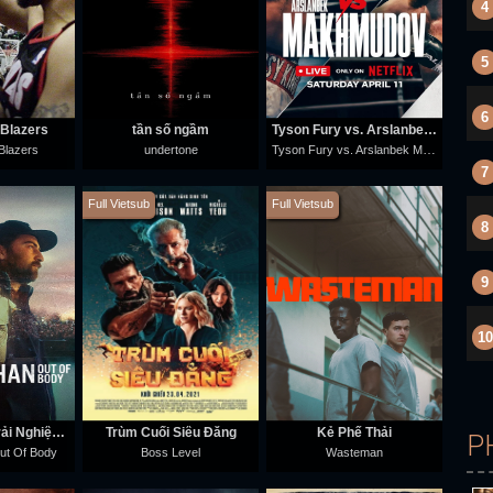
4
5
6
 Blazers
tần số ngầm
Tyson Fury vs. Arslanbek Makhmudov
Tyson Fury vs. Arslanbek Makhmudov
 Blazers
undertone
7
Full Vietsub
Full Vietsub
8
9
10
Noah Kahan: Trải Nghiệm Thoát Xác
Trùm Cuối Siêu Đẳng
Kẻ Phế Thải
P
ut Of Body
Boss Level
Wasteman