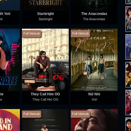
t Yeti
Starbright
The Anacondas
ti
Starbright
The Anacondas
Full Vietsub
Full Vietsub
ate
They Call Him OG
Nữ Nhi
te
They Call Him OG
Girl
Full Vietsub
Full Vietsub