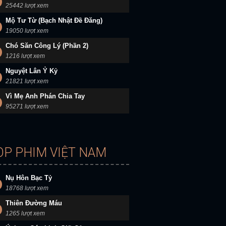
25442 lượt xem
Mộ Tư Từ (Bạch Nhật Đề Đăng)
19050 lượt xem
Chó Săn Công Lý (Phần 2)
1216 lượt xem
Nguyệt Lân Ỷ Kỷ
21821 lượt xem
Vì Mẹ Anh Phán Chia Tay
95271 lượt xem
OP PHIM VIỆT NAM
Nụ Hôn Bạc Tỷ
18768 lượt xem
Thiên Đường Máu
1265 lượt xem