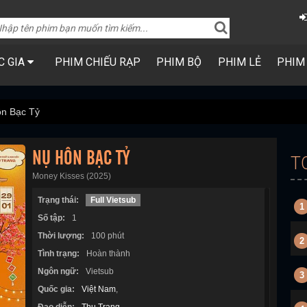
C GIA
PHIM CHIẾU RẠP
PHIM BỘ
PHIM LẺ
PHIM
n Bạc Tỷ
NỤ HÔN BẠC TỶ
T
Money Kisses (2025)
Trạng thái:
Full Vietsub
1
Số tập:
1
Thời lượng:
100 phút
2
Tình trạng:
Hoàn thành
Ngôn ngữ:
Vietsub
3
Quốc gia:
Việt Nam
,