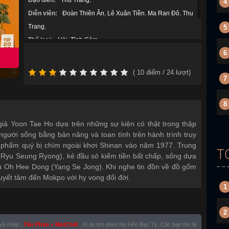
Đạo diễn:
Thu Trang
,
4
Diễn viên:
Đoàn Thiên Ân
,
Lê Xuân Tiền
,
Ma Ran Đô
,
Thu
Trang
,
5
Thể loại:
Hài
,
Tình Cảm
,
6
Năm sản xuất:
2025
(
10
điểm /
24
lượt)
7
8
giả Yoon Tae Ho dựa trên những sự kiện có thật trong thập
người sống bằng bản năng và toan tính trên hành trình truy
t phẩm quý bị chìm ngoài khơi Shinan vào năm 1977. Trung
T
Ryu Seung Ryong), kẻ đầu sỏ kiếm tiền bất chấp, sống dựa
 Oh Hee Dong (Yang Se Jong). Khi nghe tin đồn về đồ gốm
quyết tâm đến Mokpo với hy vọng đổi đời.
1
2
 và nhập ,
Tên Phim + MotChill
. Ví dụ tìm phim Nụ Hôn Bạc Tỷ, Các bạn tìm là