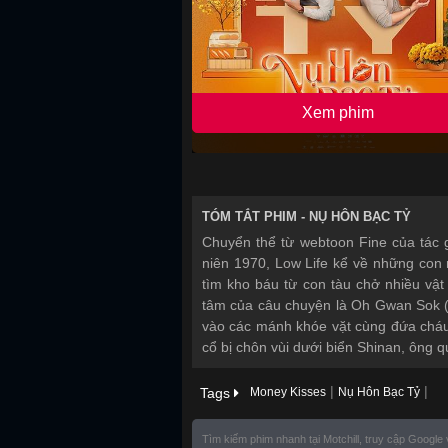
Xem phim
TÓM TẮT PHIM -
NỤ HÔN BẠC TỶ
Chuyển thể từ webtoon Fine của tác 
niên 1970, Low Life kể về những con 
tìm kho báu từ con tàu chở nhiều vậ
tâm của câu chuyện là Oh Gwan Sok (
vào các mánh khóe vặt cùng đứa cháu
cổ bị chôn vùi dưới biển Shinan, ông 
|
|
Tags
Money Kisses
Nụ Hôn Bạc Tỷ
Tìm kiếm phim nhanh tại Motchill, truy cập Google