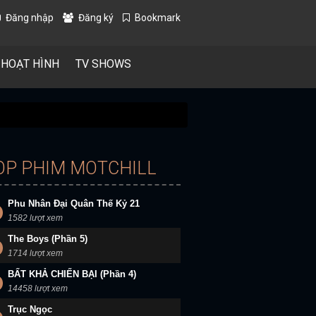
Đăng nhập
Đăng ký
Bookmark
 HOẠT HÌNH
TV SHOWS
OP PHIM MOTCHILL
Phu Nhân Đại Quân Thế Kỷ 21
1582 lượt xem
The Boys (Phần 5)
1714 lượt xem
BẤT KHẢ CHIẾN BẠI (Phần 4)
14458 lượt xem
Trục Ngọc