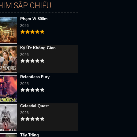
HIM SẮP CHIẾU
Phạm Vi 800m
2026
Ký Ức Không Gian
2026
Relentless Fury
2025
Celestial Quest
2026
Tẩy Trắng