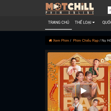
TRANG CHỦ
THỂ LOẠI
QUỐ
Xem Phim
Phim Chiếu Rạp
Nụ Hô