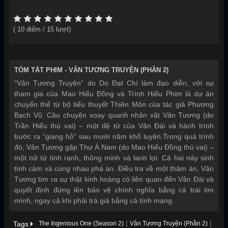
(
10
điểm /
15
lượt)
TÓM TẮT PHIM -
VÂN TƯƠNG TRUYỆN (PHẦN 2)
“Vân Tương Truyện” do Do Đạt Chí làm đạo diễn, với sự
tham gia của Mao Hiểu Đồng và Trình Hiểu Phim là dự án
chuyển thể từ bộ tiểu thuyết Thiên Môn của tác giả Phương
Bạch Vũ. Câu chuyện xoay quanh nhân vật Vân Tương (do
Trần Hiểu thủ vai) – một đệ tử của Vân Đài và hành trình
bước ra “giang hồ” sau mười năm khổ luyện.Trong quá trình
đó, Vân Tương gặp Thư Á Nam (do Mao Hiểu Đồng thủ vai) –
một nữ tử tinh ranh, thông minh và lanh lợi. Cả hai nảy sinh
tình cảm và cùng nhau phá án. Điều tra về một thảm án, Vân
Tương tìm ra sự thật kinh hoàng có liên quan đến Vân Đài và
quyết định đứng lên bảo vệ chính nghĩa bằng cả trái tim
mình, ngay cả khi phải trả giá bằng cả tính mạng.
|
|
Tags
The Ingenious One (Season 2)
Vân Tương Truyện (Phần 2)