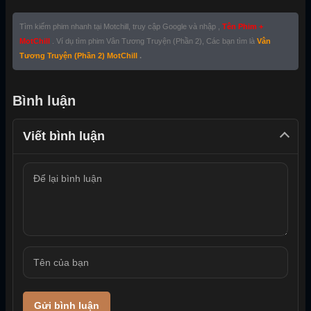
Tìm kiếm phim nhanh tại Motchill, truy cập Google và nhập ,
Tên Phim +
MotChill
. Ví dụ tìm phim Vân Tương Truyện (Phần 2), Các bạn tìm là
Vân
Tương Truyện (Phần 2) MotChill
.
Bình luận
Viết bình luận
Gửi bình luận