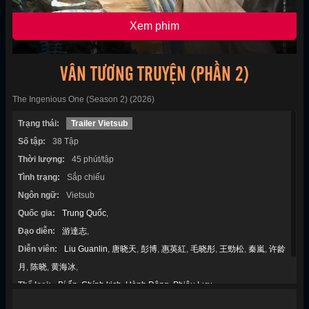
Xem phim
VÂN TƯƠNG TRUYỆN (PHẦN 2)
The Ingenious One (Season 2) (2026)
Trạng thái:
Trailer Vietsub
Số tập:
38 Tập
Thời lượng:
45 phút/tập
Tình trạng:
Sắp chiếu
Ngôn ngữ:
Vietsub
Quốc gia:
Trung Quốc
,
Đạo diễn:
游達志
,
Diễn viên:
Liu Guanlin
,
唐晓天
,
彭博
,
惠英紅
,
毛晓彤
,
王勁松
,
秦嵐
,
许龄
月
,
陈晓
,
黄海冰
,
Thể loại:
Bí ẩn
,
Chính kịch
,
Hành Động
,
Phiêu Lưu
,
Năm sản xuất:
2026