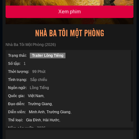
Xem phim
NHÀ BA TÔI MỘT PHÒNG
Nhà Ba Tôi Một Phòng (2026)
Trạng thái:
Trailer Lồng Tiếng
Số tập:
1
Thời lượng:
99 Phút
Tình trạng:
Sắp chiếu
Ngôn ngữ:
Lồng Tiếng
Quốc gia:
Việt Nam
,
Đạo diễn:
Trường Giang
,
Diễn viên:
Minh Anh
,
Trường Giang
,
Thể loại:
Gia Đình
,
Hài Hước
,
Năm sản xuất:
2026