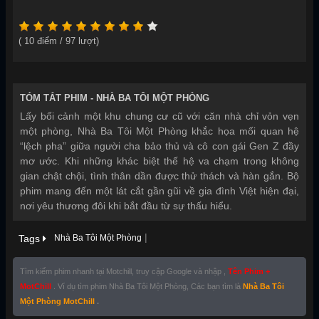
(
10
điểm /
97
lượt)
TÓM TẮT PHIM -
NHÀ BA TÔI MỘT PHÒNG
Lấy bối cảnh một khu chung cư cũ với căn nhà chỉ vỏn vẹn
một phòng, Nhà Ba Tôi Một Phòng khắc họa mối quan hệ
“lệch pha” giữa người cha bảo thủ và cô con gái Gen Z đầy
mơ ước. Khi những khác biệt thế hệ va chạm trong không
gian chật chội, tình thân dần được thử thách và hàn gắn. Bộ
phim mang đến một lát cắt gần gũi về gia đình Việt hiện đại,
nơi yêu thương đôi khi bắt đầu từ sự thấu hiểu.
|
Tags
Nhà Ba Tôi Một Phòng
Tìm kiếm phim nhanh tại Motchill, truy cập Google và nhập ,
Tên Phim +
MotChill
. Ví dụ tìm phim Nhà Ba Tôi Một Phòng, Các bạn tìm là
Nhà Ba Tôi
Một Phòng MotChill
.