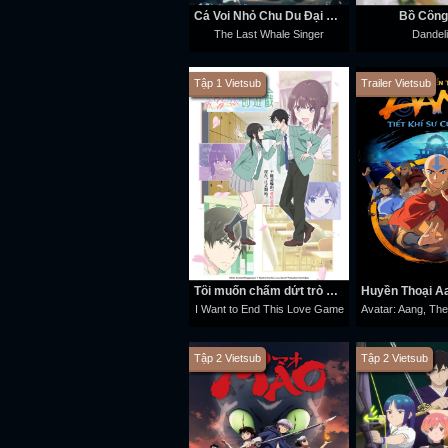
Cá Voi Nhỏ Chu Du Đại Dương
Bồ Công
The Last Whale Singer
Dandel
Tập 1 Vietsub
Trailer Vietsub
Tôi muốn chấm dứt trò chơi tình yêu này
I Want to End This Love Game
Tập 2 Vietsub
Tập 2 Vietsub