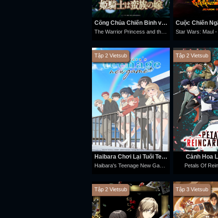
Công Chúa Chiến Binh và Vua Dã Ma
The Warrior Princess and the Barbaric King
Tập 2 Vietsub
Tập 2 Vietsub
Haibara Chơi Lại Tuổi Teen
Cánh Hoa L
Haibara's Teenage New Game+
Petals Of Rei
Tập 2 Vietsub
Tập 3 Vietsub