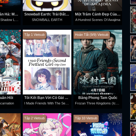
Cuộc Chiến Ngân Hà: Maul – Chúa Tể Bóng Tối
Snowball Earth: Trái Đất Đóng Băng
Một Trăm Cảnh Đẹp Của Awajima
Star Wars: Maul - Shadow Lord
SNOWBALL EARTH
A Hundred Scenes Of Awajima
Tập 1 Vietsub
Hoàn Tất (9/9) Vietsub
uân Hồi
Tôi Kết Bạn Với Cô Gái Xinh Thứ Hai Trong Lớp
Băng Phong Tam Quốc
I Made Friends With The Second Prettiest Girl In My Class
Frozan Three Kingdoms (Ice War Three Kingdoms)
ncarnation
Tập 2 Vietsub
Tập 10 Vietsub