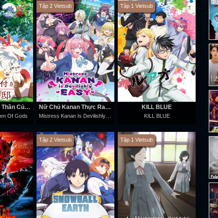
Tập 2 Vietsub
Tập 1 Vietsub
Khu Vườn Chư Thần Của Kusunoki
Nữ Chủ Kanan Thực Ra Rất Dễ Dụ
KILL BLUE
Mistress Kanan Is Devilishly Easy
den Of Gods
KILL BLUE
Tập 2 Vietsub
Tập 1 Vietsub