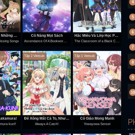
4
5
6
Ghost Concert: Những Bài Hát Thất Lạc
Cô Nàng Mọt Sách
Hắc Miêu Và Lớp Học Phù Thủy
Ascendance Of A Bookworm (Adopted Daughter Of An Archduke)
The Classroom of a Black Cat and a Witch
issing Songs
7
Tập 2 Vietsub
Tập 1 Vietsub
8
9
10
Nakamura!
Để Xổng Mất Cá To, Nhưng Cá Tôi Câu Được Lại Còn To Hơn
Cô Giáo Mong Manh
P
amura-kun!!
Always A Catch!
Yowayowa Sensei