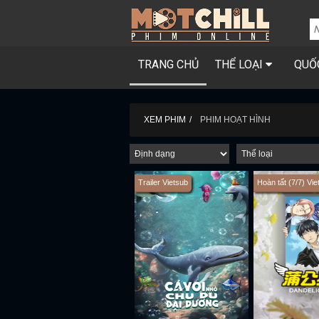
TRANG CHỦ
THỂ LOẠI
QUỐ
XEM PHIM
PHIM HOẠT HÌNH
Trailer Vietsub
Hoàn tất (7/7) Vie