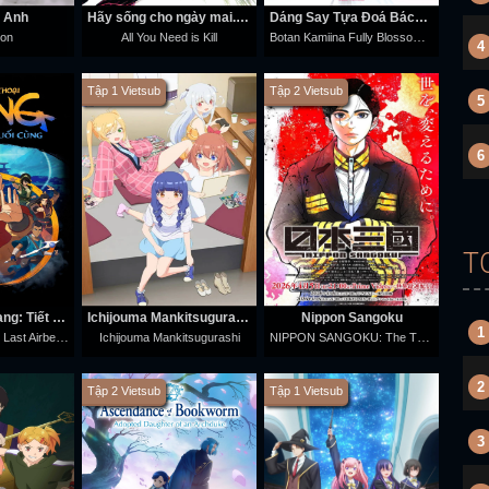
 Anh
Hãy sống cho ngày mai. Hãy chết hôm nay.
Dáng Say Tựa Đoá Bách Hợp
Botan Kamiina Fully Blossoms When Drunk
ion
All You Need is Kill
4
Tập 1 Vietsub
Tập 2 Vietsub
5
6
T
Huyền Thoại Aang: Tiết Khí Sư Cuối Cùng
Ichijouma Mankitsugurashi
Nippon Sangoku
1
Avatar: Aang, The Last Airbender
NIPPON SANGOKU: The Three Nations of the Crimson Sun
Ichijouma Mankitsugurashi
2
Tập 2 Vietsub
Tập 1 Vietsub
3