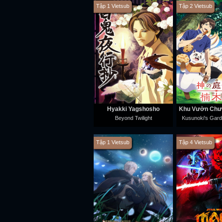
Tập 1 Vietsub
Tập 2 Vietsub
Hyakki Yagshosho
Beyond Twilight
Kusunoki's Gar
Tập 1 Vietsub
Tập 4 Vietsub