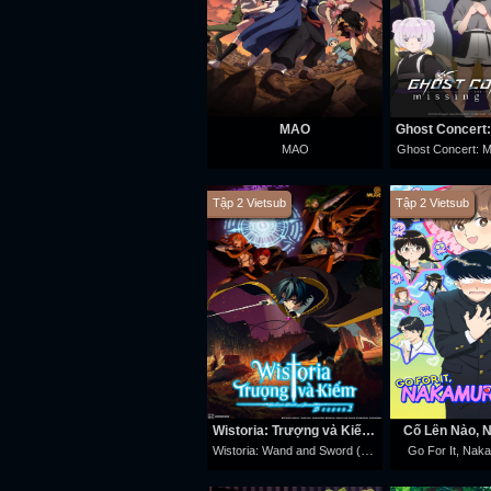
MAO
MAO
Ghost Concert: M
Tập 2 Vietsub
Tập 2 Vietsub
Wistoria: Trượng và Kiếm (Phần 2)
Cố Lên Nào, 
Wistoria: Wand and Sword (Season 2)
Go For It, Nak