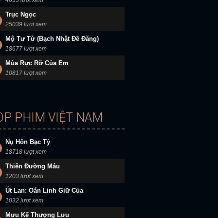
4633 lượt xem
Trục Ngọc
25039 lượt xem
Mộ Tư Từ (Bạch Nhật Đề Đăng)
18677 lượt xem
Mùa Rực Rỡ Của Em
10817 lượt xem
OP PHIM VIỆT NAM
Nụ Hôn Bạc Tỷ
18718 lượt xem
Thiên Đường Máu
1203 lượt xem
Út Lan: Oán Linh Giữ Của
1032 lượt xem
Mưu Kế Thượng Lưu