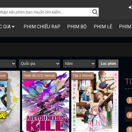
C GIA
PHIM CHIẾU RẠP
PHIM BỘ
PHIM LẺ
PHIM
tsub
Hoàn tất (1/1) Vietsub
Tập 1 Vietsub
T
1
2
3