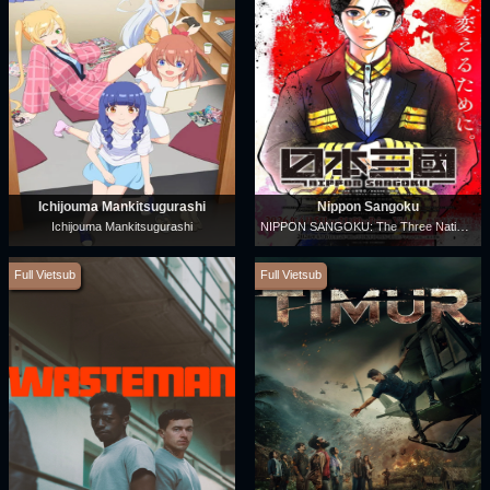
Ichijouma Mankitsugurashi
Nippon Sangoku
NIPPON SANGOKU: The Three Nations of the Crimson Sun
Ichijouma Mankitsugurashi
Full Vietsub
Full Vietsub