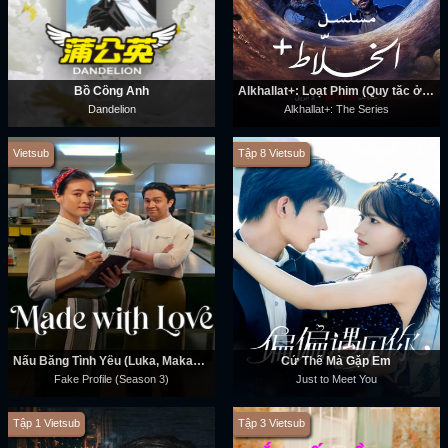
Bồ Công Anh
Alkhallat+: Loạt Phim (Quy tắc ở sa mạc)
Dandelion
Alkhallat+: The Series
Vietsub
Tập 8 Vietsub
Nấu Bằng Tình Yêu (Luka, Makan, Cinta)
Cứ Thế Mà Gặp Em
Fake Profile (Season 3)
Just to Meet You
Tập 1 Vietsub
Tập 3 Vietsub