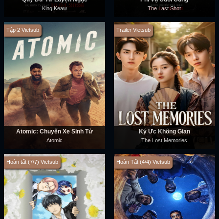
King Keaw
The Last Shot
Tập 2 Vietsub
Trailer Vietsub
Atomic: Chuyến Xe Sinh Tử
Ký Ức Không Gian
Atomic
The Lost Memories
Hoàn tất (7/7) Vietsub
Hoàn Tất (4/4) Vietsub