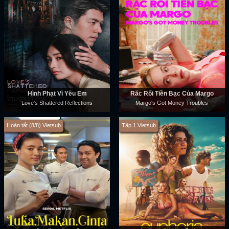
Hình Phạt Vì Yêu Em
Rắc Rối Tiền Bạc Của Margo
Love's Shattered Reflections
Margo's Got Money Troubles
Hoàn tất (8/8) Vietsub
Tập 1 Vietsub