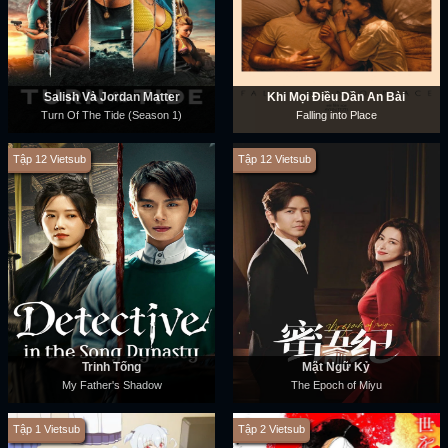
Salish Và Jordan Matter
Khi Mọi Điều Dần An Bài
Turn Of The Tide (Season 1)
Falling into Place
Tập 12 Vietsub
Tập 12 Vietsub
Trinh Tống
Mật Ngữ Kỷ
My Father's Shadow
The Epoch of Miyu
Tập 1 Vietsub
Tập 2 Vietsub