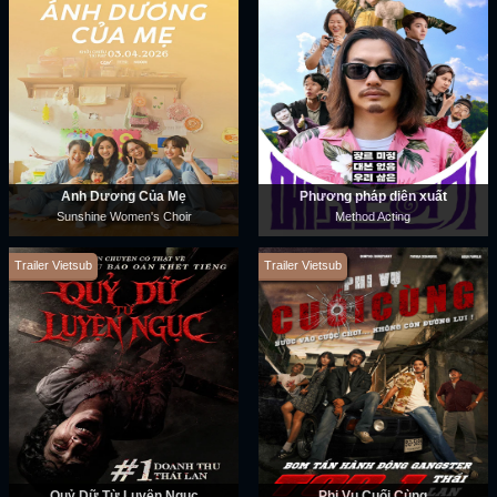
Ánh Dương Của Mẹ
Phương pháp diễn xuất
Sunshine Women's Choir
Method Acting
Trailer Vietsub
Trailer Vietsub
Quỷ Dữ Từ Luyện Ngục
Phi Vụ Cuối Cùng