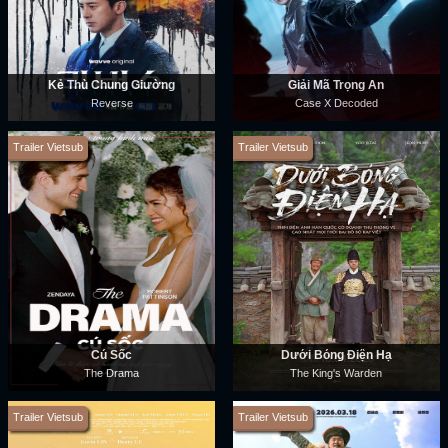
Kẻ Thù Chung Giường
Giải Mã Trọng Án
Reverse
Case X Decoded
Trailer Vietsub
Trailer Vietsub
Cú Sốc
Dưới Bóng Điện Hạ
The Drama
The King's Warden
Trailer Vietsub
Trailer Vietsub