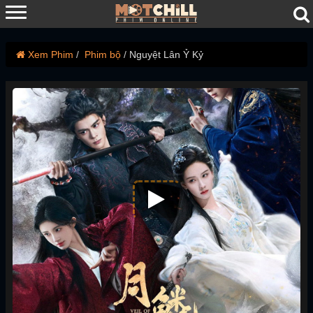
Xem Phim
Phim bộ
Nguyệt Lân Ỷ Kỷ