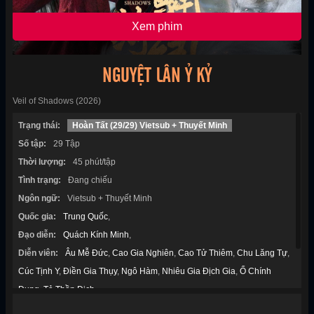
Xem phim
NGUYỆT LÂN Ỷ KỶ
Veil of Shadows (2026)
Trạng thái:
Hoàn Tất (29/29) Vietsub + Thuyết Minh
Số tập:
29 Tập
Thời lượng:
45 phút/tập
Tình trạng:
Đang chiếu
Ngôn ngữ:
Vietsub + Thuyết Minh
Quốc gia:
Trung Quốc
,
Đạo diễn:
Quách Kính Minh
,
Diễn viên:
Âu Mễ Đức
,
Cao Gia Nghiên
,
Cao Tử Thiêm
,
Chu Lăng Tự
,
Cúc Tịnh Y
,
Điền Gia Thụy
,
Ngô Hàm
,
Nhiêu Gia Địch Gia
,
Ổ Chính
Dung
,
Tả Thần Dịch
,
Thể loại:
Cổ Đại
,
Kỳ Ảo
,
Ngôn Tình
,