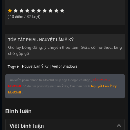
Năm sản xuất:
2026
(
10
điểm /
82
lượt)
TÓM TẮT PHIM -
NGUYỆT LÂN Ỷ KỶ
Gió lay bóng động, ý chuyển theo tâm. Giữa cõi hư thực, lặng
chờ gặp gỡ.
|
|
Tags
Nguyệt Lân Ỷ Kỷ
Veil of Shadows
Tìm kiếm phim nhanh tại Motchill, truy cập Google và nhập ,
Tên Phim +
MotChill
. Ví dụ tìm phim Nguyệt Lân Ỷ Kỷ, Các bạn tìm là
Nguyệt Lân Ỷ Kỷ
MotChill
.
Bình luận
Viết bình luận