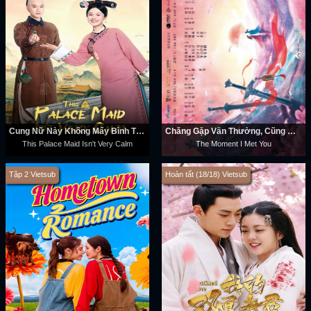
Cung Nữ Này Không Mấy Bình Tĩnh
Chẳng Gặp Vân Thường, Cũng Chẳng Gặp Người
This Palace Maid Isn't Very Calm
The Moment I Met You
Tập 2 Vietsub
Hoàn tất (18/18) Vietsub