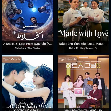
Alkhallat+: Loạt Phim (Quy tắc ở sa mạc)
Nấu Bằng Tình Yêu (Luka, Makan, Cinta)
Alkhallat+: The Series
Fake Profile (Season 3)
Tập 8 Vietsub
Tập 1 Vietsub
Cứ Thế Mà Gặp Em
Nhịp Đập Trái Tim (Phần 5)