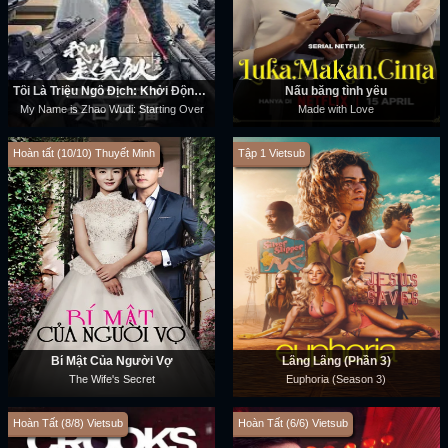
Tôi Là Triệu Ngô Địch: Khởi Động Lại
Nấu bằng tình yêu
My Name is Zhao Wudi: Starting Over
Made with Love
Hoàn tất (10/10) Thuyết Minh
Tập 1 Vietsub
Bí Mật Của Người Vợ
Lâng Lâng (Phần 3)
The Wife's Secret
Euphoria (Season 3)
Hoàn Tất (8/8) Vietsub
Hoàn Tất (6/6) Vietsub