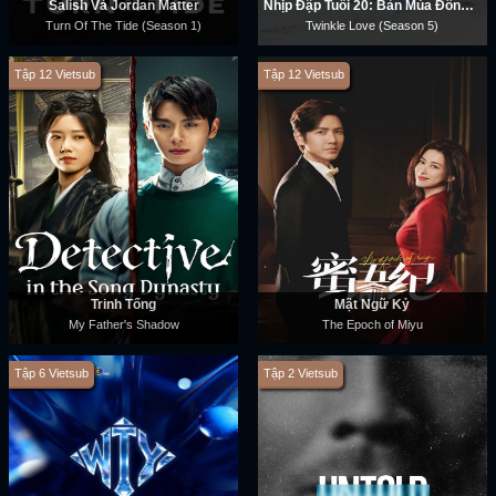
Salish Và Jordan Matter
Nhịp Đập Tuổi 20: Bản Mùa Đông (Phần 5)
Turn Of The Tide (Season 1)
Twinkle Love (Season 5)
Tập 12 Vietsub
Tập 12 Vietsub
Trinh Tống
Mật Ngữ Kỷ
My Father's Shadow
The Epoch of Miyu
Tập 6 Vietsub
Tập 2 Vietsub