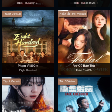
BEEF (Season 1)
BEEF (Season 2)
Trailer Vietsub
Hoàn tất (8/8) Vietsub
Phạm Vi 800m
Vợ Cũ Báo Thù
Eight Hundred
Fatal Ex-Wife
Tập 2 Vietsub
Tập 3 Vietsub