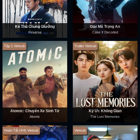
Kẻ Thù Chung Giường
Giải Mã Trọng Án
Reverse
Case X Decoded
Tập 1 Vietsub
Trailer Vietsub
Atomic: Chuyến Xe Sinh Tử
Ký Ức Không Gian
Atomic
The Lost Memories
Hoàn Tất (4/4) Vietsub
Vietsub