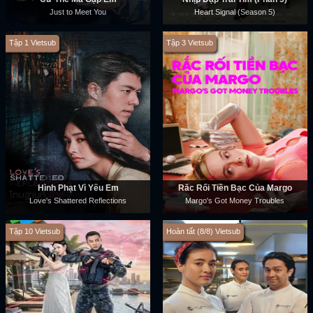
Just to Meet You
Heart Signal (Season 5)
Tập 1 Vietsub
Tập 3 Vietsub
Hình Phạt Vì Yêu Em
Rắc Rối Tiền Bạc Của Margo
Love's Shattered Reflections
Margo's Got Money Troubles
Tập 10 Vietsub
Hoàn tất (8/8) Vietsub