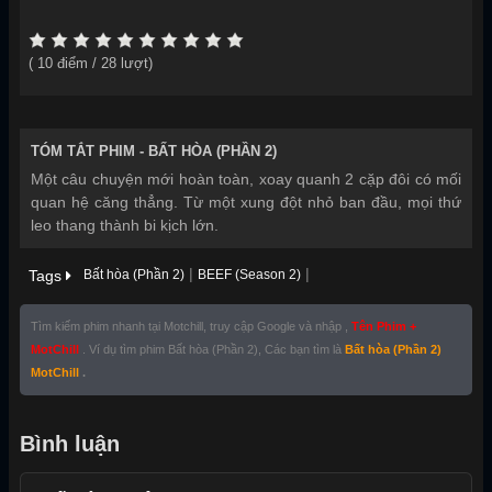
Năm sản xuất:
2026
(
10
điểm /
28
lượt)
TÓM TẮT PHIM -
BẤT HÒA (PHẦN 2)
Một câu chuyện mới hoàn toàn, xoay quanh 2 cặp đôi có mối
quan hệ căng thẳng. Từ một xung đột nhỏ ban đầu, mọi thứ
leo thang thành bi kịch lớn.
|
|
Tags
Bất hòa (Phần 2)
BEEF (Season 2)
Tìm kiếm phim nhanh tại Motchill, truy cập Google và nhập ,
Tên Phim +
MotChill
. Ví dụ tìm phim Bất hòa (Phần 2), Các bạn tìm là
Bất hòa (Phần 2)
MotChill
.
Bình luận