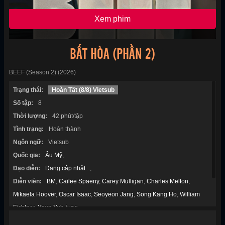
Xem phim
BẤT HÒA (PHẦN 2)
BEEF (Season 2) (2026)
Trạng thái:
Hoàn Tất (8/8) Vietsub
Số tập:
8
Thời lượng:
42 phút/tập
Tình trạng:
Hoàn thành
Ngôn ngữ:
Vietsub
Quốc gia:
Âu Mỹ
,
Đạo diễn:
Đang cập nhật...
,
Diễn viên:
BM
,
Cailee Spaeny
,
Carey Mulligan
,
Charles Melton
,
Mikaela Hoover
,
Oscar Isaac
,
Seoyeon Jang
,
Song Kang Ho
,
William
Fichtner
,
Youn Yuh-jung
,
Thể loại:
Chính kịch
,
Hài Hước
,
Tâm Lý
,