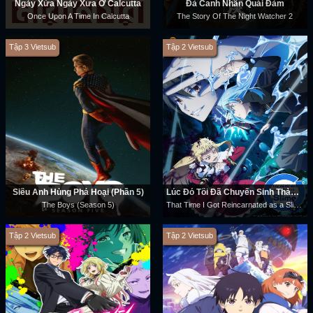
Ngày Xửa Ngày Xưa Ở Calcutta
Đả Canh Nhân Quái Đàm
Once Upon A Time In Calcutta
The Story Of The Night Watcher 2
Tập 3 Vietsub
Tập 2 Vietsub
Siêu Anh Hùng Phá Hoại (Phần 5)
Lúc Đó Tôi Đã Chuyển Sinh Thành Slime (Phần 4)
That Time I Got Reincarnated as a Slime (Season 4)
The Boys (Season 5)
Tập 2 Vietsub
Tập 2 Vietsub