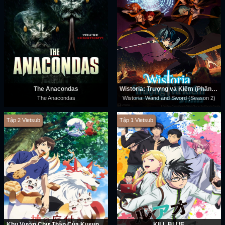
The Anacondas
Wistoria: Trượng và Kiếm (Phần 2)
The Anacondas
Wistoria: Wand and Sword (Season 2)
Tập 2 Vietsub
Tập 1 Vietsub
Khu Vườn Chư Thần Của Kusunoki
KILL BLUE