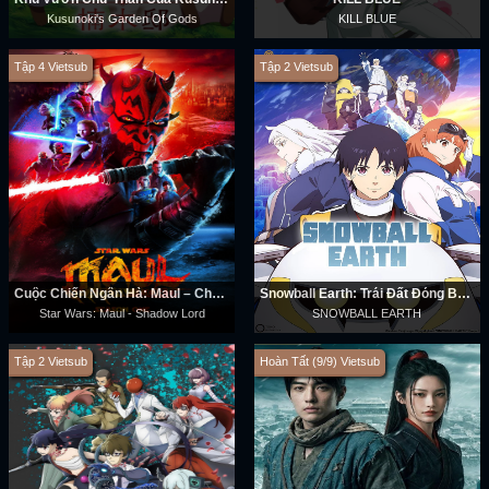
Kusunoki's Garden Of Gods
KILL BLUE
Tập 4 Vietsub
Tập 2 Vietsub
Cuộc Chiến Ngân Hà: Maul – Chúa Tể Bóng Tối
Snowball Earth: Trái Đất Đóng Băng
Star Wars: Maul - Shadow Lord
SNOWBALL EARTH
Tập 2 Vietsub
Hoàn Tất (9/9) Vietsub