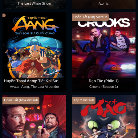
The Last Whale Singer
Atomic
Hoàn Tất (8/8) Vietsub
Huyền Thoại Aang: Tiết Khí Sư Cuối Cùng
Đạo Tặc (Phần 1)
Avatar: Aang, The Last Airbender
Crooks (Season 1)
Hoàn Tất (6/6) Vietsub
Tập 2 Vietsub