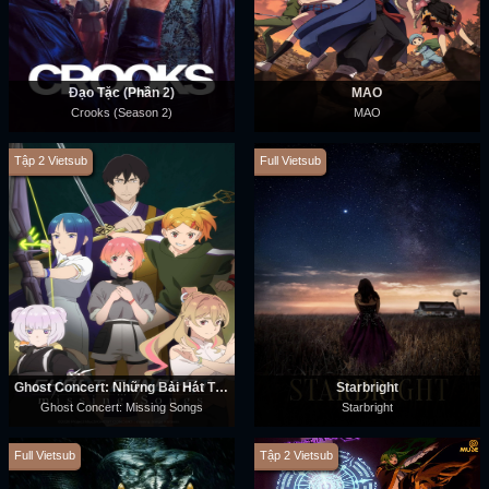
Đạo Tặc (Phần 2)
MAO
Crooks (Season 2)
MAO
Tập 2 Vietsub
Full Vietsub
Ghost Concert: Những Bài Hát Thất Lạc
Starbright
Ghost Concert: Missing Songs
Starbright
Full Vietsub
Tập 2 Vietsub