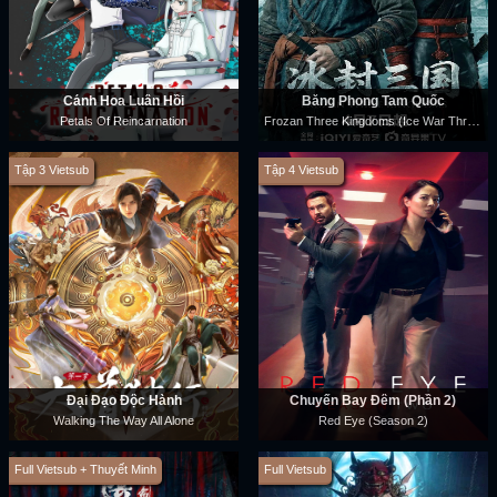
Cánh Hoa Luân Hồi
Băng Phong Tam Quốc
Frozan Three Kingdoms (Ice War Three Kingdoms)
Petals Of Reincarnation
Tập 3 Vietsub
Tập 4 Vietsub
Đại Đạo Độc Hành
Chuyến Bay Đêm (Phần 2)
Walking The Way All Alone
Red Eye (Season 2)
Full Vietsub + Thuyết Minh
Full Vietsub