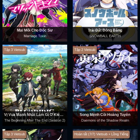
Mai Mối Cho Độc Sư
Trái Đất Đóng Băng
Marriage Toxin
SNOWBALL EARTH
Tập 3 Vietsub
Tập 2 Vietsub
Vị Vua Mạnh Nhất Làm Gì Ở Kiếp Thứ Hai (Phần 2)
Song Mệnh Cõi Hoàng Tuyền
The Beginning After The End (Season 2)
Daemons of the Shadow Realm
Tập 3 Vietsub
Hoàn tất (7/7) Vietsub + Lồng Tiếng