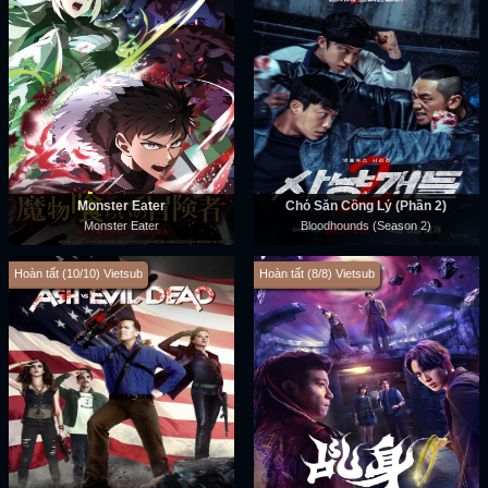
Monster Eater
Chó Săn Công Lý (Phần 2)
Monster Eater
Bloodhounds (Season 2)
Hoàn tất (10/10) Vietsub
Hoàn tất (8/8) Vietsub