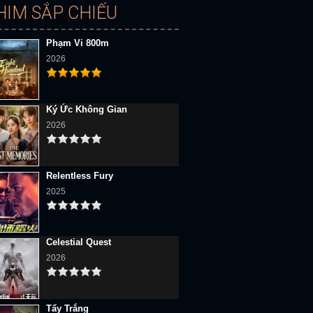
HIM SẮP CHIẾU
Phạm Vi 800m
2026
Ký Ức Không Gian
2026
Relentless Fury
2025
Celestial Quest
2026
Tẩy Trắng