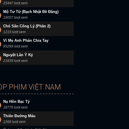
25447 lượt xem
Mộ Tư Từ (Bạch Nhật Đề Đăng)
19057 lượt xem
Chó Săn Công Lý (Phần 2)
1219 lượt xem
Vì Mẹ Anh Phán Chia Tay
95299 lượt xem
Nguyệt Lân Ỷ Kỷ
21839 lượt xem
OP PHIM VIỆT NAM
Nụ Hôn Bạc Tỷ
18770 lượt xem
Thiên Đường Máu
1268 lượt xem