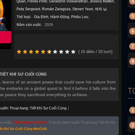
4
Quan
,
Freida Pinto
,
Geraldine Viswanathan
,
Jessica Matten
,
Peta Sergeant
,
Román Zaragoza
,
Steven Yeun
,
에릭 남
,
5
Thể loại:
Gia Đình
,
Hành Động
,
Phiêu Lưu
,
Năm sản xuất:
2026
6
7
(
10
điểm /
33
lượt)
8
TIẾT KHÍ SƯ CUỐI CÙNG
, learns of an ancient power that could save his culture from
 he embarks on a global quest to find it before it falls into the
T
e peace they sacrificed everything to achieve.
|
uyền Thoại Aang: Tiết Khí Sư Cuối Cùng
1
 và nhập ,
Tên Phim + MotChill
. Ví dụ tìm phim Huyền Thoại Aang: Tiết Khí Sư
2
ết Khí Sư Cuối Cùng MotChill
.