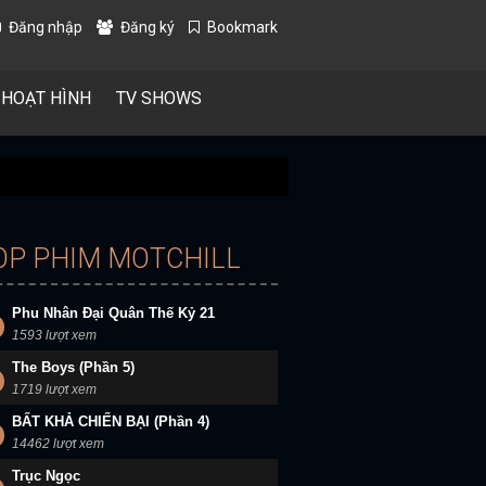
Đăng nhập
Đăng ký
Bookmark
 HOẠT HÌNH
TV SHOWS
OP PHIM MOTCHILL
Phu Nhân Đại Quân Thế Kỷ 21
1593 lượt xem
The Boys (Phần 5)
1719 lượt xem
BẤT KHẢ CHIẾN BẠI (Phần 4)
14462 lượt xem
Trục Ngọc