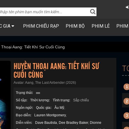
C GIA
PHIM CHIẾU RẠP
PHIM BỘ
PHIM LẺ
PHIM
Thoại Aang: Tiết Khí Sư Cuối Cùng
HUYỀN THOẠI AANG: TIẾT KHÍ SƯ
T
CUỐI CÙNG
Avatar: Aang, The Last Airbender (2026)
1
Trạng thái:
Số tập:
Thời lượng:
Tình trạng:
Sắp chiếu
2
Ngôn ngữ:
Quốc gia:
Âu Mỹ
,
Đạo diễn:
Lauren Montgomery
,
3
Diễn viên:
Dave Bautista
,
Dee Bradley Baker
,
Dionne