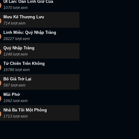
Út Lan: Oán Linh Giữ Của
1070 lượt xem
Mưu Kế Thượng Lưu
714 lượt xem
Linh Miêu: Quỷ Nhập Tràng
28227 lượt xem
Quỷ Nhập Tràng
1248 lượt xem
Tử Chiến Trên Không
16786 lượt xem
Bố Già Trở Lại
587 lượt xem
Mùi Phở
1062 lượt xem
Nhà Ba Tôi Một Phòng
1713 lượt xem