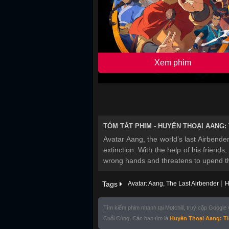
Xem phim
TÓM TẮT PHIM -
HUYỀN THOẠI AANG: 
Avatar Aang, the world’s last Airbender
extinction. With the help of his friends,
wrong hands and threatens to upend th
|
Tags
Avatar: Aang, The Last Airbender
H
Tìm kiếm phim nhanh tại Motchill, truy cập Google
Cuối Cùng, Các bạn tìm là
Huyền Thoại Aang: Ti