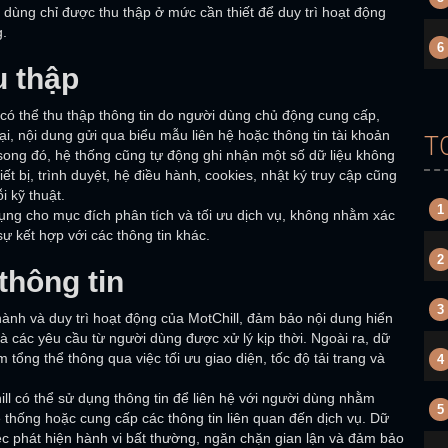
i dùng chỉ được thu thập ở mức cần thiết để duy trì hoạt động
g.
6
u thập
 có thể thu thập thông tin do người dùng chủ động cung cấp,
ại, nội dung gửi qua biểu mẫu liên hệ hoặc thông tin tài khoản
T
song đó, hệ thống cũng tự động ghi nhận một số dữ liệu không
iết bị, trình duyệt, hệ điều hành, cookies, nhật ký truy cập cũng
i kỹ thuật.
1
ụng cho mục đích phân tích và tối ưu dịch vụ, không nhằm xác
ự kết hợp với các thông tin khác.
2
thông tin
3
ành và duy trì hoạt động của MotChill, đảm bảo nội dung hiển
à các yêu cầu từ người dùng được xử lý kịp thời. Ngoài ra, dữ
ệm tổng thể thông qua việc tối ưu giao diện, tốc độ tải trang và
4
ll có thể sử dụng thông tin để liên hệ với người dùng nhằm
5
 thống hoặc cung cấp các thông tin liên quan đến dịch vụ. Dữ
iệc phát hiện hành vi bất thường, ngăn chặn gian lận và đảm bảo