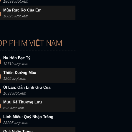
18699 lượt xem
Mùa Rực Rỡ Của Em
10825 lượt xem
OP PHIM VIỆT NAM
Nụ Hôn Bạc Tỷ
18719 lượt xem
Thiên Đường Máu
1205 lượt xem
Út Lan: Oán Linh Giữ Của
1033 lượt xem
Mưu Kế Thượng Lưu
696 lượt xem
Linh Miêu: Quỷ Nhập Tràng
28205 lượt xem
Quỷ Nhập Tràng