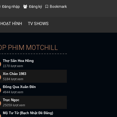
Đăng nhập
Đăng ký
Bookmark
 HOẠT HÌNH
TV SHOWS
OP PHIM MOTCHILL
Thợ Săn Hoa Hồng
1170 lượt xem
Xin Chào 1983
5184 lượt xem
Đông Qua Xuân Đến
4644 lượt xem
Trục Ngọc
25059 lượt xem
Mộ Tư Từ (Bạch Nhật Đề Đăng)