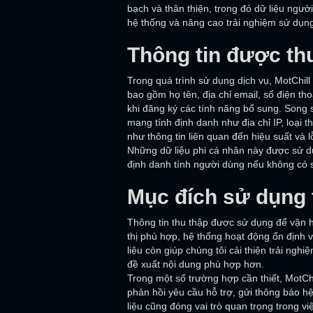
bạch và thân thiện, trong đó dữ liệu ngườ
hệ thống và nâng cao trải nghiệm sử dụn
Thông tin được th
Trong quá trình sử dụng dịch vụ, MotChill
bao gồm họ tên, địa chỉ email, số điện tho
khi đăng ký các tính năng bổ sung. Song 
mang tính định danh như địa chỉ IP, loại th
như thông tin liên quan đến hiệu suất và lỗ
Những dữ liệu phi cá nhân này được sử d
định danh tính người dùng nếu không có s
Mục đích sử dụng 
Thông tin thu thập được sử dụng để vận h
thị phù hợp, hệ thống hoạt động ổn định v
liệu còn giúp chúng tôi cải thiện trải nghi
đề xuất nội dung phù hợp hơn.
Trong một số trường hợp cần thiết, MotChi
phản hồi yêu cầu hỗ trợ, gửi thông báo hệ
liệu cũng đóng vai trò quan trọng trong v