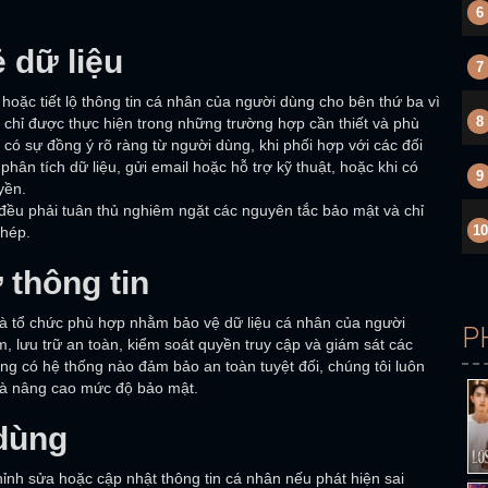
6
 dữ liệu
7
hoặc tiết lộ thông tin cá nhân của người dùng cho bên thứ ba vì
8
u chỉ được thực hiện trong những trường hợp cần thiết và phù
 có sự đồng ý rõ ràng từ người dùng, khi phối hợp với các đối
phân tích dữ liệu, gửi email hoặc hỗ trợ kỹ thuật, hoặc khi có
9
yền.
đều phải tuân thủ nghiêm ngặt các nguyên tắc bảo mật và chỉ
10
phép.
 thông tin
và tổ chức phù hợp nhằm bảo vệ dữ liệu cá nhân của người
P
 lưu trữ an toàn, kiểm soát quyền truy cập và giám sát các
ng có hệ thống nào đảm bảo an toàn tuyệt đối, chúng tôi luôn
 và nâng cao mức độ bảo mật.
dùng
ỉnh sửa hoặc cập nhật thông tin cá nhân nếu phát hiện sai