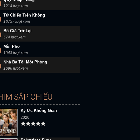
1214 lượt xem
Tử Chiến Trên Không
16757 lượt xem
Bố Già Trở Lại
574 lượt xem
Mùi Phở
1043 lượt xem
Nhà Ba Tôi Một Phòng
1696 lượt xem
HIM SẮP CHIẾU
Ký Ức Không Gian
2026