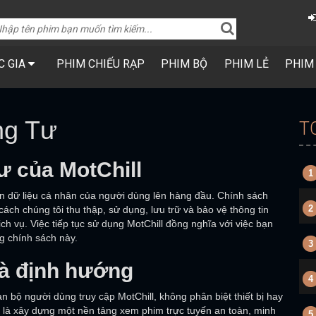
C GIA
PHIM CHIẾU RẠP
PHIM BỘ
PHIM LẺ
PHIM
ng Tư
T
ư của MotChill
1
oàn dữ liệu cá nhân của người dùng lên hàng đầu. Chính sách
2
ch chúng tôi thu thập, sử dụng, lưu trữ và bảo vệ thông tin
ịch vụ. Việc tiếp tục sử dụng MotChill đồng nghĩa với việc bạn
g chính sách này.
3
và định hướng
4
 bộ người dùng truy cập MotChill, không phân biệt thiết bị hay
i là xây dựng một nền tảng xem phim trực tuyến an toàn, minh
5