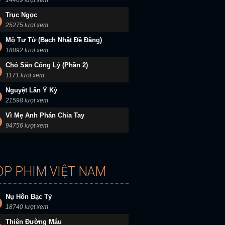
14409 lượt xem
Trục Ngọc
25275 lượt xem
Mộ Tư Từ (Bạch Nhật Đề Đăng)
18892 lượt xem
Chó Săn Công Lý (Phần 2)
1171 lượt xem
Nguyệt Lân Ỷ Kỷ
21598 lượt xem
Vì Mẹ Anh Phán Chia Tay
94756 lượt xem
OP PHIM VIỆT NAM
Nụ Hôn Bạc Tỷ
18740 lượt xem
Thiên Đường Máu