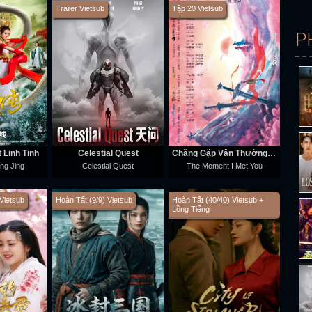
Trailer Vietsub
Tập 20 Vietsub
P
 Linh Tinh
Celestial Quest
Chẳng Gặp Vân Thường, Cũng Chẳng Gặp Người
ing Jing
Celestial Quest
The Moment I Met You
Vietsub
Hoàn Tất (9/9) Vietsub
Hoàn Tất (40/40) Vietsub +
Lồng Tiếng