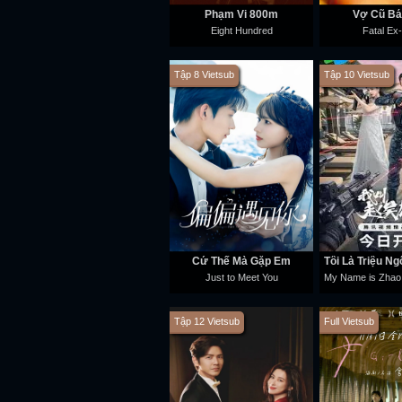
Phạm Vi 800m
Vợ Cũ Bá
Eight Hundred
Fatal Ex
Tập 8 Vietsub
Tập 10 Vietsub
Cứ Thế Mà Gặp Em
Just to Meet You
Tập 12 Vietsub
Full Vietsub