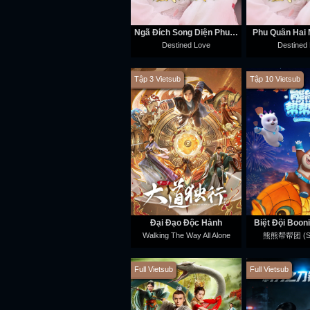
Ngã Đích Song Diện Phu Quân
Phu Quân Hai 
Destined Love
Destined
Tập 3 Vietsub
Tập 10 Vietsub
Đại Đạo Độc Hành
Biệt Đội Booni
Walking The Way All Alone
熊熊帮帮团 (Se
Full Vietsub
Full Vietsub