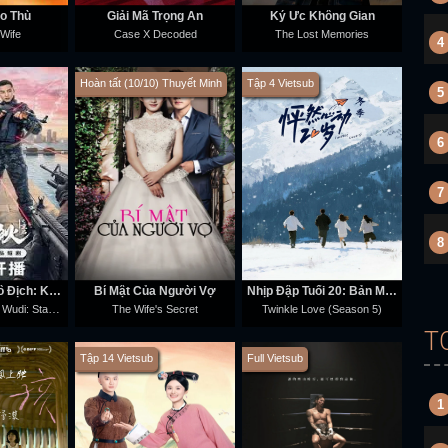
o Thù
Giải Mã Trọng Án
Ký Ức Không Gian
-Wife
Case X Decoded
The Lost Memories
4
Hoàn tất (10/10) Thuyết Minh
Tập 4 Vietsub
5
6
7
8
Tôi Là Triệu Ngô Địch: Khởi Động Lại
Bí Mật Của Người Vợ
Nhịp Đập Tuổi 20: Bản Mùa Đông (Phần 5)
My Name is Zhao Wudi: Starting Over
The Wife's Secret
Twinkle Love (Season 5)
T
Tập 14 Vietsub
Full Vietsub
1