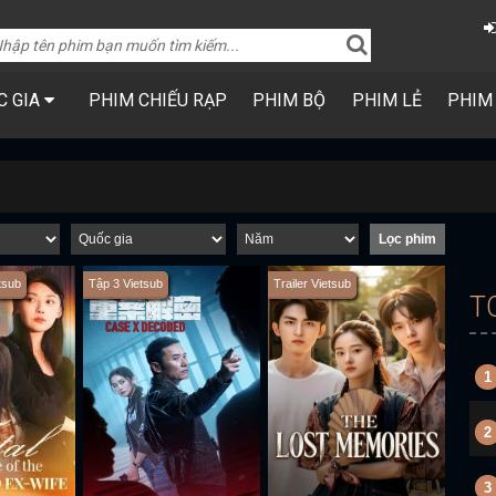
C GIA
PHIM CHIẾU RẠP
PHIM BỘ
PHIM LẺ
PHIM
tsub
Tập 3 Vietsub
Trailer Vietsub
T
1
2
3