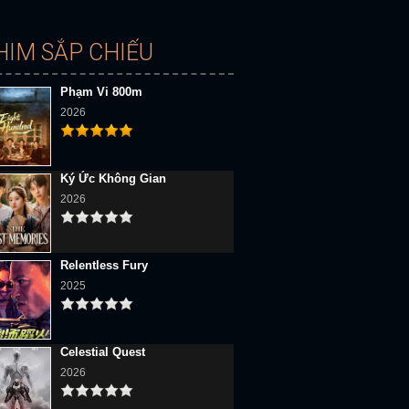
HIM SẮP CHIẾU
Phạm Vi 800m
2026
Ký Ức Không Gian
2026
Relentless Fury
2025
Celestial Quest
2026