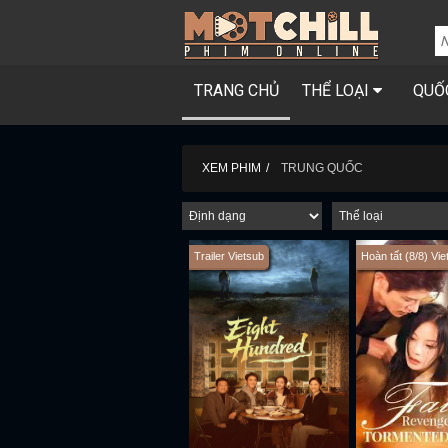
TRANG CHỦ
THỂ LOẠI
QUỐ
XEM PHIM
TRUNG QUỐC
Trailer Vietsub
Hoàn tất (8/8) Vie