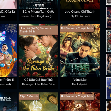
Mặt Của Ta
Băng Phong Tam Quốc
Lưu Quang Chi Thành
Frozan Three Kingdoms (Ice War Three Kingdoms)
 Love
City Of Streamer
Hoàn tất (24/24) Vietsub +
Full Vietsub + Thuyết Minh
Thuyết Minh
e (Phần 4)
Cô Dâu Giả Báo Thù
Vòng Lặp
ason 4)
Revenge of the False Bride
The Labyrinth
Tập 16 Vietsub
Full Vietsub + Thuyết Minh