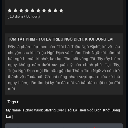
(
10
điểm /
80
lượt)
TÓM TẮT PHIM -
TÔI LÀ TRIỆU NGÔ ĐỊCH: KHỞI ĐỘNG LẠI
Đây là phần tiếp theo của “Tôi Là Triệu Ngô Địch”, kể về câu
chuyện sau khi Triệu Ngô Địch và Thẩm Tinh Ngữ kết hôn thì
bất ngờ bị mất trí nhớ, lưu lạc đến một vùng đất đầy rẫy hiểm
nguy không nằm dưới sự quản lý của chính phủ. Tại đây,
Triệu Ngô Địch một lần nữa gặp lại Thẩm Tinh Ngữ và còn trở
thành vệ sĩ của cô. Cả hai cùng nhau vượt qua nhiều kẻ thù
nguy hiểm, dần tìm lại ký ức đã mất và bắt đầu một cuộc đời
mới.
Tags
|
My Name is Zhao Wudi: Starting Over
Tôi Là Triệu Ngô Địch: Khởi Động
|
Lại