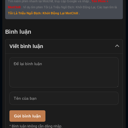
Tìm kiếm phim nhanh tại Motchill, truy cập Google và nhập ,
Tên Phim +
MotChill
. Ví dụ tìm phim Tôi Là Triệu Ngô Địch: Khởi Động Lại, Các bạn tìm là
Tôi Là Triệu Ngô Địch: Khởi Động Lại MotChill
.
Bình luận
Viết bình luận
Gửi bình luận
* Bình luận không cần đăng nhập.