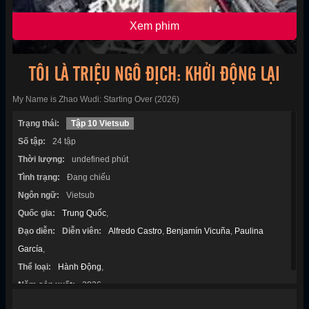
Xem phim
TÔI LÀ TRIỆU NGÔ ĐỊCH: KHỞI ĐỘNG LẠI
My Name is Zhao Wudi: Starting Over (2026)
Trạng thái:
Tập 10 Vietsub
Số tập:
24 tập
Thời lượng:
undefined phút
Tình trạng:
Đang chiếu
Ngôn ngữ:
Vietsub
Quốc gia:
Trung Quốc
,
Đạo diễn:
Diễn viên:
Alfredo Castro
,
Benjamín Vicuña
,
Paulina
García
,
Thể loại:
Hành Động
,
Năm sản xuất:
2026