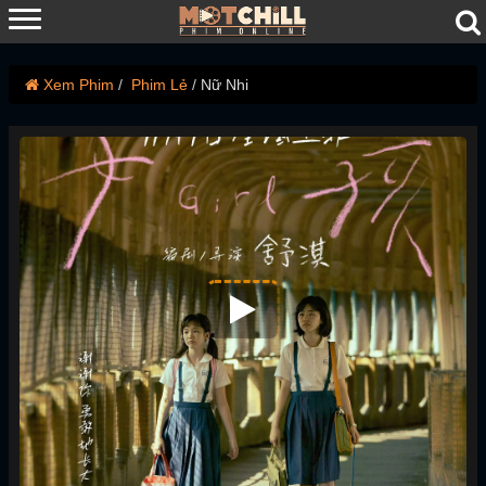
Xem Phim
Phim Lẻ
Nữ Nhi