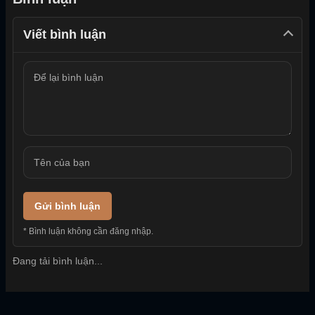
Viết bình luận
Gửi bình luận
* Bình luận không cần đăng nhập.
Đang tải bình luận...