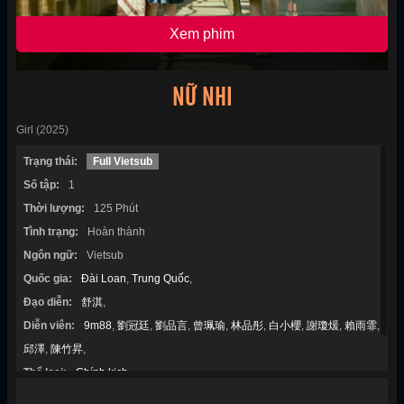
Xem phim
NỮ NHI
Girl (2025)
Trạng thái:
Full Vietsub
Số tập:
1
Thời lượng:
125 Phút
Tình trạng:
Hoàn thành
Ngôn ngữ:
Vietsub
Quốc gia:
Đài Loan
,
Trung Quốc
,
Đạo diễn:
舒淇
,
Diễn viên:
9m88
,
劉冠廷
,
劉品言
,
曾珮瑜
,
林品彤
,
白小櫻
,
謝瓊煖
,
賴雨霏
,
邱澤
,
陳竹昇
,
Thể loại:
Chính kịch
,
Năm sản xuất:
2025