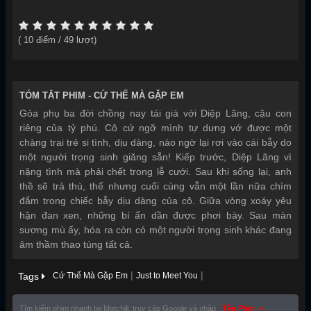
(
10
điểm /
49
lượt)
TÓM TẮT PHIM -
CỨ THẾ MÀ GẶP EM
Góa phụ ba đời chồng nay tái giá với Diệp Lãng, cậu con
riêng của tỷ phú. Cô cứ ngỡ mình tự dưng vớ được một
chàng trai trẻ si tình, dịu dàng, nào ngờ lại rơi vào cái bẫy do
một người trọng sinh giăng sẵn! Kiếp trước, Diệp Lãng vì
nặng tình mà phải chết trong lễ cưới. Sau khi sống lại, anh
thề sẽ trả thù, thế nhưng cuối cùng vẫn một lần nữa chìm
đắm trong chiếc bẫy dịu dàng của cô. Giữa vòng xoáy yêu
hận đan xen, những bí ẩn dần được phơi bày. Sau màn
sương mù ấy, hóa ra còn có một người trọng sinh khác đang
âm thầm thao túng tất cả.
|
|
Tags
Cứ Thế Mà Gặp Em
Just to Meet You
Tìm kiếm phim nhanh tại Motchill, truy cập Google và nhập ,
Tên Phim +