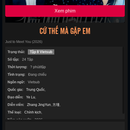
Xem phim
CỨ THẾ MÀ GẶP EM
Just to Meet You (2026)
Trạng thái:
Tập 8 Vietsub
Số tập:
24 Tập
Thời lượng:
? phút/tập
Tình trạng:
Đang chiếu
Ngôn ngữ:
Vietsub
Quốc gia:
Trung Quốc
,
Đạo diễn:
Ye Lu
,
Diễn viên:
Zhang JingYun
,
方瑾
,
Thể loại:
Chính kịch
,
Năm sản xuất:
2026