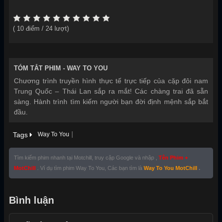
(
10
điểm /
24
lượt)
TÓM TẮT PHIM -
WAY TO YOU
Chương trình truyền hình thực tế trực tiếp của cặp đôi nam
Trung Quốc – Thái Lan sắp ra mắt! Các chàng trai đã sẵn
sàng. Hành trình tìm kiếm người bạn đời định mệnh sắp bắt
đầu.
|
Tags
Way To You
Tìm kiếm phim nhanh tại Motchill, truy cập Google và nhập ,
Tên Phim +
MotChill
. Ví dụ tìm phim Way To You, Các bạn tìm là
Way To You MotChill
.
Bình luận