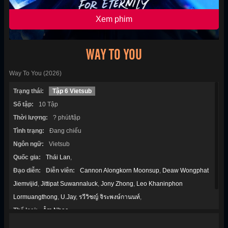
Xem phim
WAY TO YOU
Way To You (2026)
Trạng thái:
Tập 6 Vietsub
Số tập:
10 Tập
Thời lượng:
? phút/tập
Tình trạng:
Đang chiếu
Ngôn ngữ:
Vietsub
Quốc gia:
Thái Lan
,
Đạo diễn:
Diễn viên:
Cannon Alongkorn Moonsup
,
Deaw Wongphat
Jiemvijid
,
Jittipat Suwannaluck
,
Jony Zhong
,
Leo Khaninphon
Lormuangthong
,
U.Jay
,
รวีวิชญ์ จิระพงษ์กานนท์
,
Thể loại:
Âm Nhạc
,
Năm sản xuất:
2026