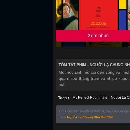
Xem phim
TÓM TẮT PHIM -
NGƯỜI LẠ CHUNG NH
Một học sinh mồ côi đến sống với một b
qua nhiều thăng trầm và nhiều khúc 
mất.
|
Tags
My Perfect Roommate
Người Lạ C
Tìm kiếm phim nhanh tại Motchill, truy cập Google
tìm là
Người Lạ Chung Nhà MotChill
.