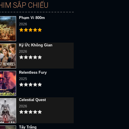
HIM SẮP CHIẾU
Phạm Vi 800m
2026
Ký Ức Không Gian
2026
Relentless Fury
2025
Celestial Quest
2026
Tẩy Trắng