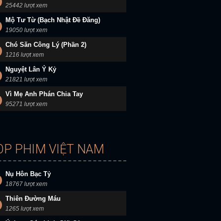
25442 lượt xem
Mộ Tư Từ (Bạch Nhật Đề Đăng)
19050 lượt xem
Chó Săn Công Lý (Phần 2)
1216 lượt xem
Nguyệt Lân Ỷ Kỷ
21821 lượt xem
Vì Mẹ Anh Phán Chia Tay
95271 lượt xem
OP PHIM VIỆT NAM
Nụ Hôn Bạc Tỷ
18767 lượt xem
Thiên Đường Máu
1265 lượt xem