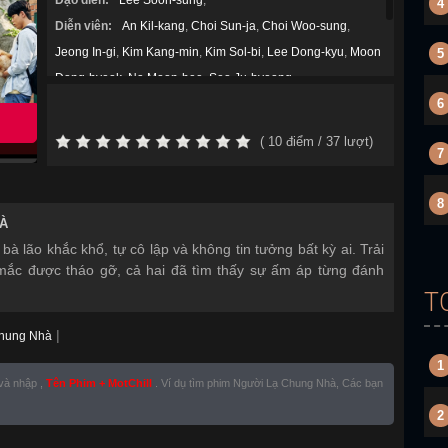
Đạo diễn:
Lee Soon-sung
,
4
Diễn viên:
An Kil-kang
,
Choi Sun-ja
,
Choi Woo-sung
,
Jeong In-gi
,
Kim Kang-min
,
Kim Sol-bi
,
Lee Dong-kyu
,
Moon
5
Dong-hyeok
,
Na Moon-hee
,
Seo Ju-hyeong
,
6
Thể loại:
Chính kịch
,
Hài Hước
,
Tâm Lý
,
Năm sản xuất:
2022
(
10
điểm /
37
lượt)
7
8
À
à lão khắc khổ, tự cô lập và không tin tưởng bất kỳ ai. Trải
mắc được tháo gỡ, cả hai đã tìm thấy sự ấm áp từng đánh
T
|
hung Nhà
1
 và nhập ,
Tên Phim + MotChill
. Ví dụ tìm phim Người Lạ Chung Nhà, Các bạn
2