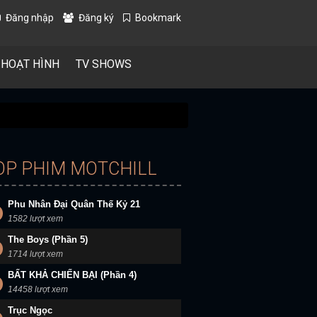
Đăng nhập
Đăng ký
Bookmark
 HOẠT HÌNH
TV SHOWS
OP PHIM MOTCHILL
Phu Nhân Đại Quân Thế Kỷ 21
1582 lượt xem
The Boys (Phần 5)
1714 lượt xem
BẤT KHẢ CHIẾN BẠI (Phần 4)
14458 lượt xem
Trục Ngọc