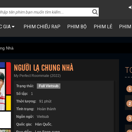
C GIA
PHIM CHIẾU RẠP
PHIM BỘ
PHIM LẺ
PHIM
ung Nhà
NGƯỜI LẠ CHUNG NHÀ
T
My Perfect Roommate (2022)
Trạng thái:
Full Vietsub
1
Số tập:
1
Thời lượng:
91 phút
2
Tình trạng:
Hoàn thành
Ngôn ngữ:
Vietsub
3
Quốc gia:
Hàn Quốc
,