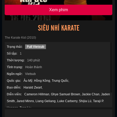
Xem phim
SIÊU NHÍ KARATE
The Karate Kid (2010)
Trạng thái:
Full Vietsub
Số tập:
1
Thời lượng:
140 phút
Tình trạng:
Hoàn thành
Ngôn ngữ:
Vietsub
Quốc gia:
Âu Mỹ
,
Hồng Kông
,
Trung Quốc
,
Đạo diễn:
Harald Zwart
,
Diễn viên:
Cameron Hillman
,
Ghye Samuel Brown
,
Jackie Chan
,
Jaden
Smith
,
Jared Minns
,
Liang Geliang
,
Luke Carberry
,
Shijia Lü
,
Taraji P.
Henson
,
Tess Liu
,
Thể loại:
Chính kịch
,
Gia Đình
,
Hành Động
,
Phiêu Lưu
,
Tâm Lý
,