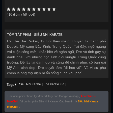
Năm sản xuất:
2010
(
10
điểm /
58
lượt)
TÓM TẮT PHIM -
SIÊU NHÍ KARATE
Câu bé Dre Parker, 12 tuổi theo mẹ di chuyển từ thành phố
Detroit, Mỹ sang Bắc Kinh, Trung Quốc. Tại đây, ngỡ ngàng
với cuộc sống mới, khác biệt về ngôn ngữ, Dre vô tình gây sự
đánh nhau với những học sinh giỏi kungfu Trung Quốc cùng
trường. Để lấy lại danh dự và cũng để chinh phục cô bạn gái
Mỹ Anh xinh đẹp, Dre quyết tâm "đi học võ". Và vị sư phụ
chính là ông thợ điện bí ẩn sống cùng khu phố.
|
|
Tags
Siêu Nhí Karate
The Karate Kid
Tìm kiếm phim nhanh tại Motchill, truy cập Google và nhập ,
Tên Phim +
MotChill
. Ví dụ tìm phim Siêu Nhí Karate, Các bạn tìm là
Siêu Nhí Karate
MotChill
.