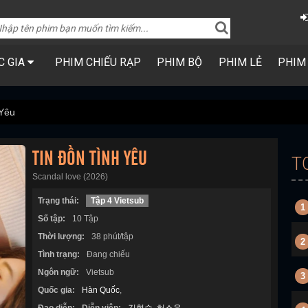
C GIA
PHIM CHIẾU RẠP
PHIM BỘ
PHIM LẺ
PHIM
 Yêu
TIN ĐỒN TÌNH YÊU
T
Scandal love (2026)
Trạng thái:
Tập 4 Vietsub
1
Số tập:
10 Tập
Thời lượng:
38 phút/tập
2
Tình trạng:
Đang chiếu
Ngôn ngữ:
Vietsub
3
Quốc gia:
Hàn Quốc
,