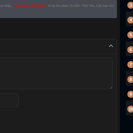
3
 và nhập ,
Tên Phim + MotChill
. Ví dụ tìm phim Tin Đồn Tình Yêu, Các bạn tìm
4
5
6
7
8
9
10