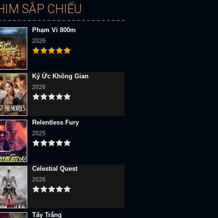
HIM SẮP CHIẾU
Phạm Vi 800m
2026
Ký Ức Không Gian
2026
Relentless Fury
2025
Celestial Quest
2026
Tẩy Trắng