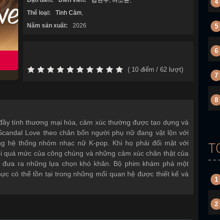
Đạo diễn:
Diễn viên:
김현수
,
허소윤
,
4
Thể loại:
Tình Cảm
,
Năm sản xuất:
2026
5
6
(
10
điểm /
62
lượt)
7
8
đầy tính thương mại hóa, cảm xúc thường được tạo dựng và
candal Love theo chân bốn người phụ nữ đang vật lộn với
ng hệ thống nhóm nhạc nữ K-pop. Khi họ phải đối mặt với
T
i quá mức của công chúng và những cảm xúc chân thật của
i đưa ra những lựa chọn khó khăn. Bộ phim khám phá một
thực có thể tồn tại trong những mối quan hệ được thiết kế và
1
2