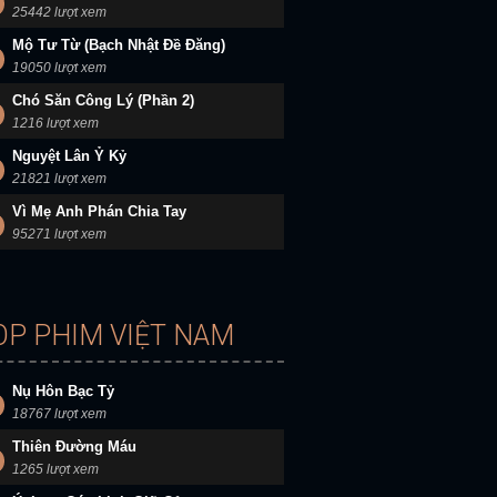
25442 lượt xem
Mộ Tư Từ (Bạch Nhật Đề Đăng)
19050 lượt xem
Chó Săn Công Lý (Phần 2)
1216 lượt xem
Nguyệt Lân Ỷ Kỷ
21821 lượt xem
Vì Mẹ Anh Phán Chia Tay
95271 lượt xem
OP PHIM VIỆT NAM
Nụ Hôn Bạc Tỷ
18767 lượt xem
Thiên Đường Máu
1265 lượt xem